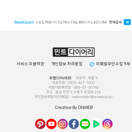
RealCount
현재접속
오늘
5,758
어제
7,274
최대
53,405
전체
1,637,760
40
block
서비스 이용약관
개인정보 처리방침
이메일무단수집거부
온웹(ONWEB)
대표자 : 박용기
대표전화 : 0505-417-5323
사업자등록번호 : 289-67-00760
주소 : 충남 천안시 서북구 두정로 216
개인정보책임자(이메일) : webmaster@onweb.co.kr
Creative By ONWEB