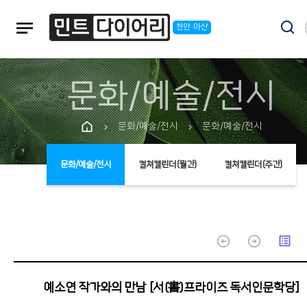
notes
천안·아산
문화/예술/전시
문화/예술/전시
문화/예술/전시
chevron_right
chevron_right
문화/예술/전시
컬쳐캘린더(월간)
컬쳐캘린더(주간)
arrow_circle_up
arrow_circle_up
list_alt
예소연 작가와의 만남 [서(書)프라이즈 독서인문학당]