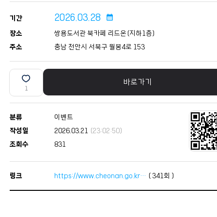
2026.03.28
calendar_month
기간
장소
쌍용도서관 북카페 리드온(지하1층)
주소
충남 천안시 서북구 월봉4로 153
바로가기
1
분류
이벤트
작성일
2026.03.21
(23:02:50)
조회수
831
링크
https://www.cheonan.go.kr…
(
341
회 )
본문