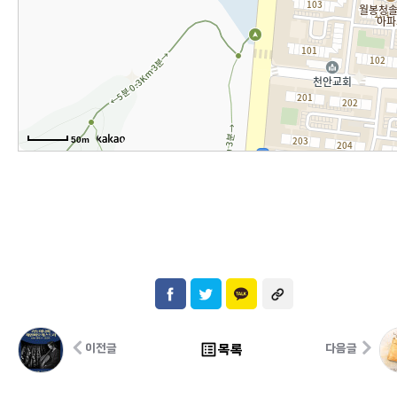
50m
list_alt
목록
이전글
다음글