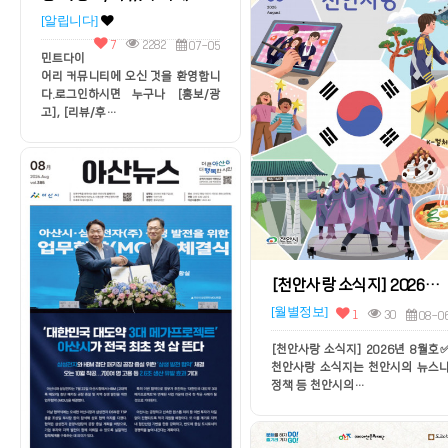
[알립니다]
7
2282
07-05
민트다이
어리 커뮤니티에 오신 것을 환영합니
다.로그인하시면 누구나 [홍보/광
고], [리뷰/후…
[천안사랑 소식지] 2026년 8월호
[월별정보]
1
30
08-0
[천안사랑 소식지] 2026년 8월호
천안사랑 소식지는 천안시의 뉴스
정책 등 천안시의…