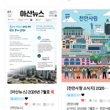
: …
[천안사랑 소식지] 2026년 7월호
[아산뉴스] 2026년 7월호
H
[월별정보]
[월별정보]
1
259
07-0
[천안사랑
1
206
07-05
[아산뉴스]
소식지] 2026년 7월호✅ 천안사