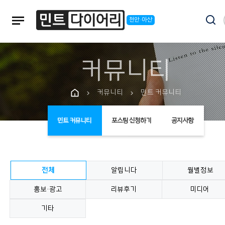
notes
천안·아산
커뮤니티
커뮤니티
민트 커뮤니티
chevron_right
chevron_right
민트 커뮤니티
포스팅 신청하기
공지사항
전체
알립니다
월별정보
홍보·광고
리뷰후기
미디어
기타