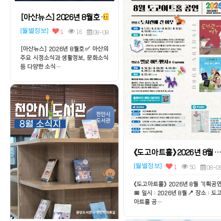
[아산뉴스] 2026년 8월호
N
[월별정보]
1
16
08-08
[아산뉴스] 2026년 8월호✅ 아산의
주요 시정소식과 생활정보, 문화소식
등 다양한 소식…
《도고아트홀》 2026년 8월 기획
[월별정보]
1
50
08-0
《도고아트홀》 2026년 8월 기획공
📅 일시 : 2026년 8월📍 장소 : 도
아트홀 공…