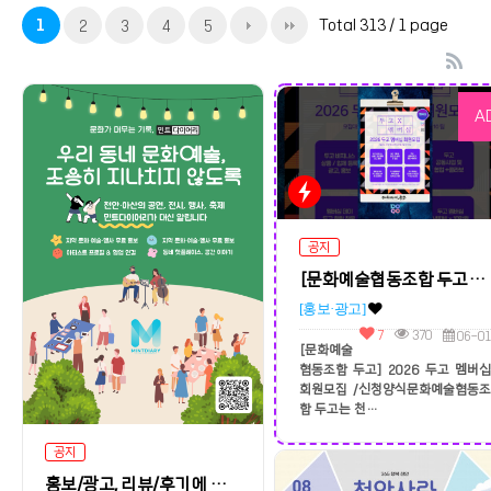
1
Total 313
/ 1 page
2
3
4
5
A
공지
[문화예술협동조합 두고] 2026 두고 멤버십 회원모집
[홍보·광고]
7
370
06-01
[문화예술
협동조합 두고] 2026 두고 멤버십
회원모집 /신청양식문화예술협동조
합 두고는 천…
공지
홍보/광고, 리뷰/후기에 글을 남기실 수 있습니다
H