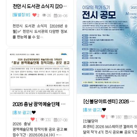
천안시 도서관 소식지 [2026년 8월]
[월별정보]
2
26
08-06
천안시 도서관 소식지 [2026년 8
월]✅ 천안시 도서관의 다양한 정보
를 한눈에 볼 수 있…
[신불당아트센터] 2026 M스테이션 갤러리 이 달의 작가 4기 전시 공모
2026 충남 광역예술단체 창작지원 공모 공고
H
[홍보·광고]
[홍보·광고]
1
160
07-0
1
131
07-08
[신불당아
2026 충남
트센터] 2026 M스테이션 갤러리 
광역예술단체 창작지원 공모 공고📅
달의 작가 4기 전시 공모📅 공모기
접수기간 : 2026.06.24.(수) ~…