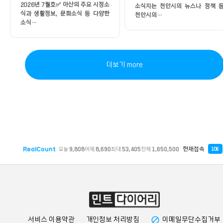
2026년 7월호✅ 아산의 주요 시정소
소식지는 천안시의 뉴스나 정책 
식과 생활정보, 문화소식 등 다양한
천안시의…
소식…
더보기 more
RealCount
현재접속
오늘
9,808
어제
8,690
최대
53,405
전체
1,650,500
106
block
서비스 이용약관
개인정보 처리방침
이메일무단수집거부