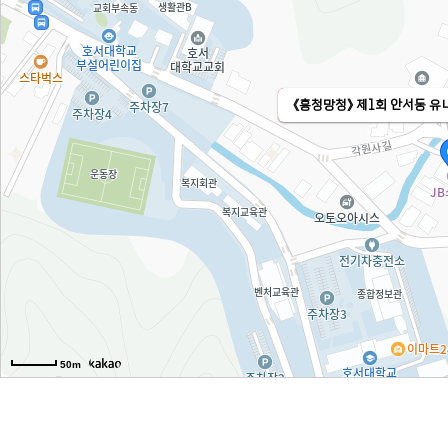
《흥청망청》 제1회 안서동 
50m