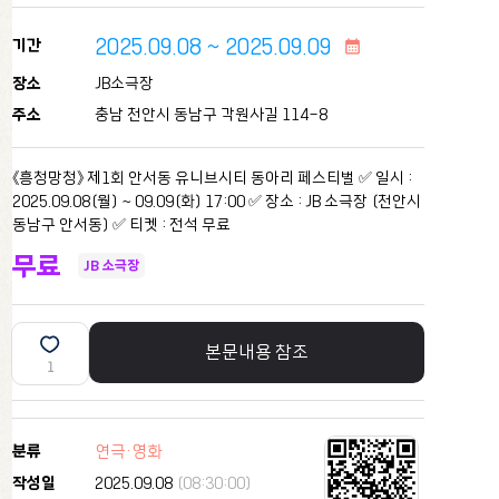
2025.09.08 ~ 2025.09.09
기간
calendar_month
장소
JB소극장
주소
충남 천안시 동남구 각원사길 114-8
《흥청망청》 제1회 안서동 유니브시티 동아리 페스티벌 ✅ 일시 :
2025.09.08(월) ~ 09.09(화) 17:00 ✅ 장소 : JB 소극장 (천안시
동남구 안서동) ✅ 티켓 : 전석 무료
무료
JB 소극장
본문내용 참조
1
분류
연극·영화
작성일
2025.09.08
(08:30:00)