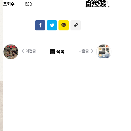
조회수
623
list_alt
목록
이전글
다음글