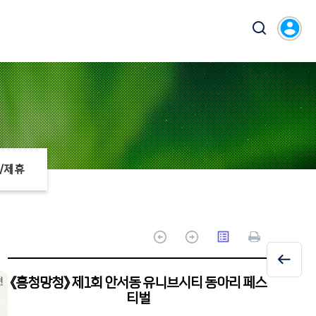
account_circle
/제휴
arrow_circle_up
arrow_circle_up
list_alt
《흥청망청》 제1회 안서동 유니브시티 동아리 페스
티벌