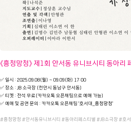
《흥청망청》 제1회 안서동 유니브시티 동아리
✅ 일시 : 2025.09.08(월) ~ 09.09(화) 17:00
✅ 장소 : JB 소극장 (천안시 동남구 안서동)
✅ 티켓 : 전석 무료(카카오톡 오픈채팅으로 예매 가능)
✅ 예매 및 공연 문의 : 카카오톡 오픈채팅 '호서대_흥청망청'
#흥청망청 #안서동유니브시티 #동아리페스티벌 #JB소극장 #호