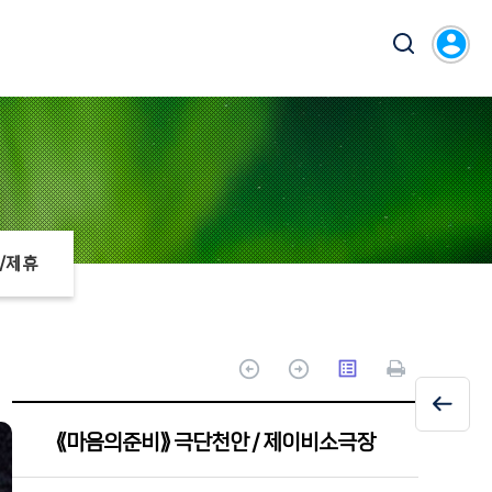
account_circle
/제휴
arrow_circle_up
arrow_circle_up
list_alt
⟪마음의준비⟫ 극단천안 / 제이비소극장