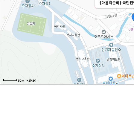
⟪마음의준비⟫ 극단천
50m