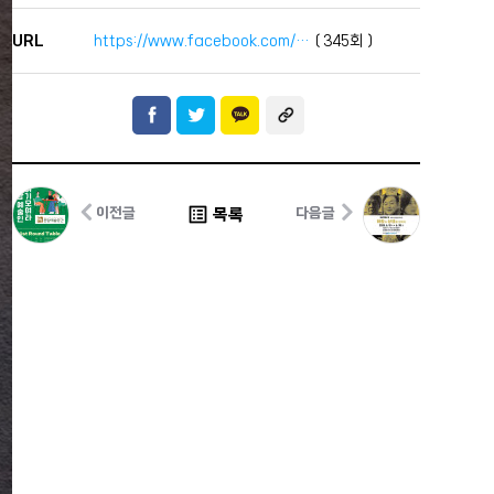
URL
https://www.facebook.com/…
(
345
회 )
list_alt
목록
이전글
다음글