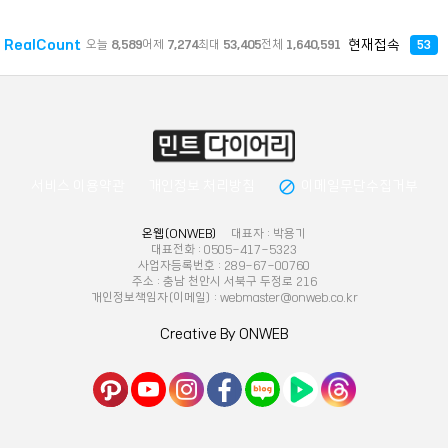
RealCount
현재접속
오늘
8,589
어제
7,274
최대
53,405
전체
1,640,591
53
block
서비스 이용약관
개인정보 처리방침
이메일무단수집거부
온웹(ONWEB)
대표자 : 박용기
대표전화 : 0505-417-5323
사업자등록번호 : 289-67-00760
주소 : 충남 천안시 서북구 두정로 216
개인정보책임자(이메일) : webmaster@onweb.co.kr
Creative By ONWEB