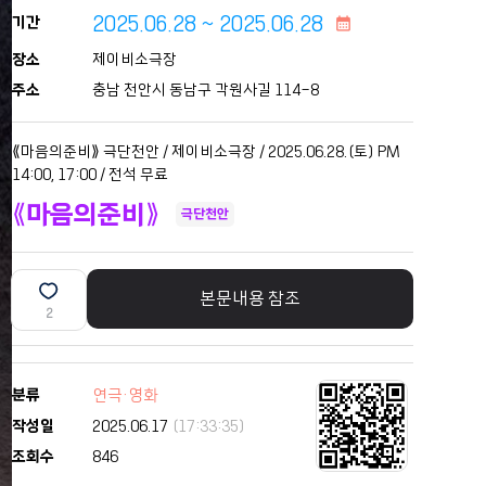
2025.06.28 ~ 2025.06.28
기간
calendar_month
장소
제이비소극장
주소
충남 천안시 동남구 각원사길 114-8
⟪마음의준비⟫ 극단천안 / 제이비소극장 / 2025.06.28.(토) PM
14:00, 17:00 / 전석 무료
⟪마음의준비⟫
극단천안
본문내용 참조
2
분류
연극·영화
작성일
2025.06.17
(17:33:35)
조회수
846