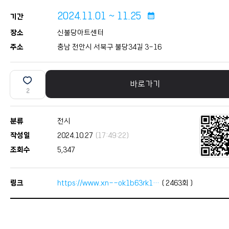
2024.11.01 ~ 11.25
calendar_month
기간
장소
신불당아트센터
주소
충남 천안시 서북구 불당34길 3-16
바로가기
2
분류
전시
작성일
2024.10.27
(17:49:22)
조회수
5,347
링크
https://www.xn--ok1b63rk1…
(
2463
회 )
본문