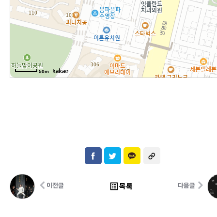
50m
list_alt
목록
이전글
다음글