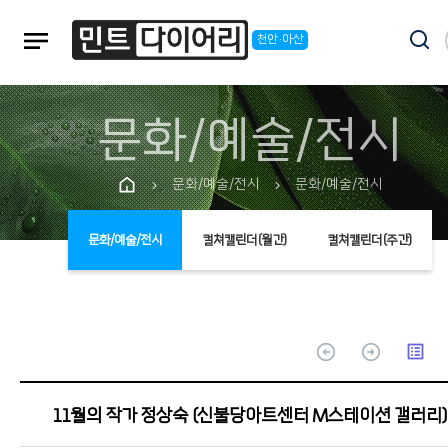
notes
천안·아산
문화/예술/전시
문화/예술/전시
문화/예술/전시
chevron_right
chevron_right
문화/예술/전시
컬쳐캘린더(월간)
컬쳐캘린더(주간)
arrow_circle_up
arrow_circle_up
list_alt
11월의 작가 정상숙 (신불당아트센터 M스테이션 갤러리)