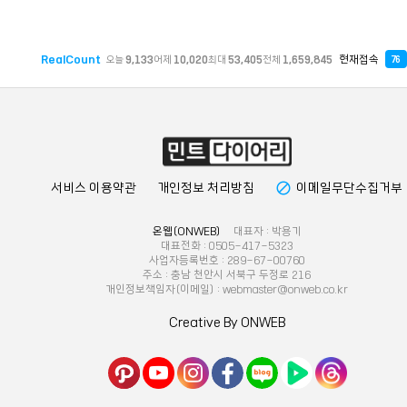
RealCount
현재접속
오늘
9,133
어제
10,020
최대
53,405
전체
1,659,845
76
block
서비스 이용약관
개인정보 처리방침
이메일무단수집거부
온웹(ONWEB)
대표자 : 박용기
대표전화 : 0505-417-5323
사업자등록번호 : 289-67-00760
주소 : 충남 천안시 서북구 두정로 216
개인정보책임자(이메일) : webmaster@onweb.co.kr
Creative By ONWEB