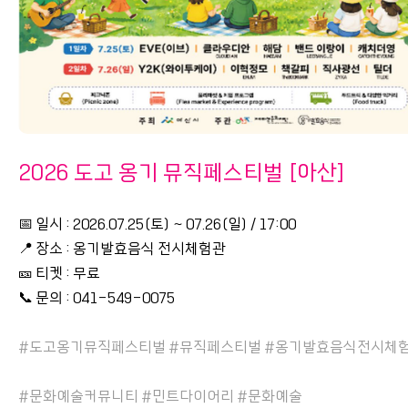
2026 도고 옹기 뮤직페스티벌 [아산]
📅 일시 : 2026.07.25(토) ~ 07.26(일) / 17:00
📍 장소 : 옹기발효음식 전시체험관
🎫 티켓 : 무료
📞 문의 : 041-549-0075
#도고옹기뮤직페스티벌 #뮤직페스티벌 #옹기발효음식전시체
#문화예술커뮤니티 #민트다이어리 #문화예술