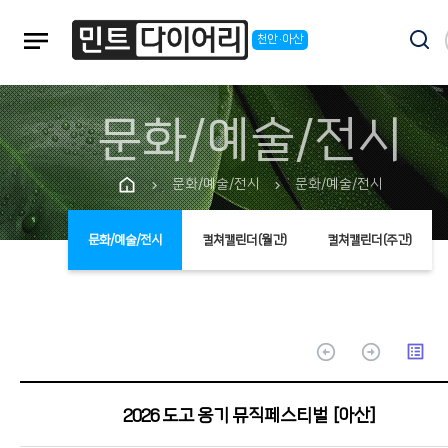
notes
천안·아산
문화/예술/전시
문화/예술/전시
문화/예술/전시
chevron_right
chevron_right
문화/예술/전시
컬쳐캘린더(월간)
컬쳐캘린더(주간)
arrow_circle_up
arrow_circle_up
list_alt
2026 도고 옹기 뮤직페스티벌 [아산]