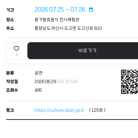
2026.07.25 ~ 07.26
calendar_month
기간
장소
옹기발효음식 전시체험관
주소
충청남도 아산시 도고면 도고산로 810
바로가기
1
분류
공연
작성일
2026.06.29
(10:12:54)
조회수
495
링크
https://culture.asan.go.k…
(
125
회 )
본문