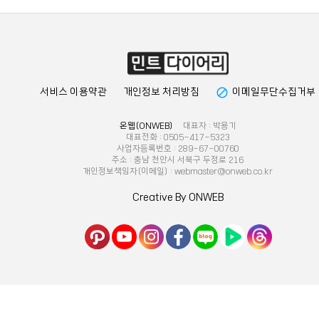
block
서비스 이용약관
개인정보 처리방침
이메일무단수집거부
온웹(ONWEB)
대표자 : 박용기
대표전화 : 0505-417-5323
사업자등록번호 : 289-67-00760
주소 : 충남 천안시 서북구 두정로 216
개인정보책임자(이메일) : webmaster@onweb.co.kr
Creative By ONWEB