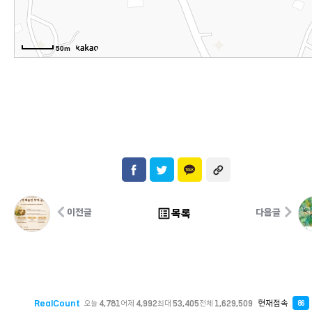
50m
list_alt
목록
이전글
다음글
RealCount
현재접속
오늘
4,781
어제
4,992
최대
53,405
전체
1,629,509
86