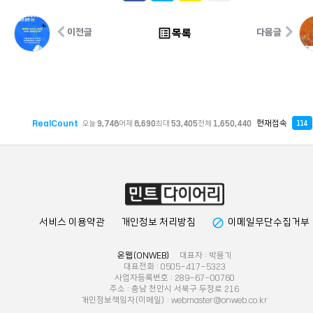
list_alt
목록
이전글
다음글
RealCount
현재접속
오늘
9,748
어제
8,690
최대
53,405
전체
1,650,440
114
block
서비스 이용약관
개인정보 처리방침
이메일무단수집거부
온웹(ONWEB)
대표자 : 박용기
대표전화 : 0505-417-5323
사업자등록번호 : 289-67-00760
주소 : 충남 천안시 서북구 두정로 216
개인정보책임자(이메일) : webmaster@onweb.co.kr