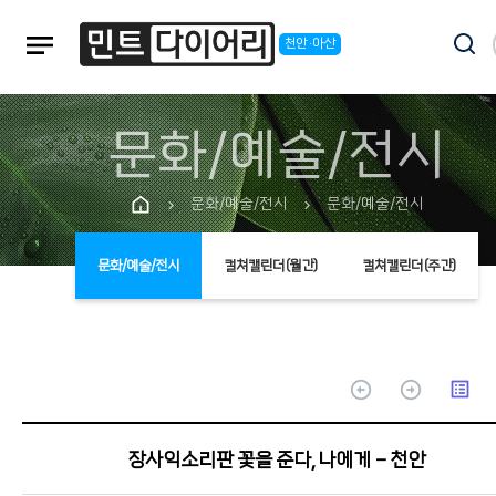
notes
천안·아산
문화/예술/전시
문화/예술/전시
문화/예술/전시
chevron_right
chevron_right
문화/예술/전시
컬쳐캘린더(월간)
컬쳐캘린더(주간)
arrow_circle_up
arrow_circle_up
list_alt
장사익소리판 꽃을 준다, 나에게 - 천안