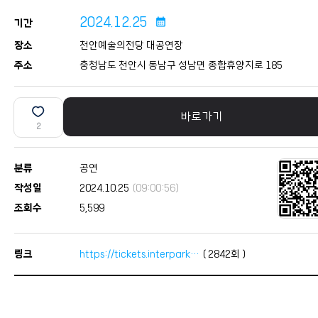
2024.12.25
calendar_month
기간
장소
천안예술의전당 대공연장
주소
충청남도 천안시 동남구 성남면 종합휴양지로 185
바로가기
2
분류
공연
작성일
2024.10.25
(09:00:56)
조회수
5,599
링크
https://tickets.interpark…
(
2842
회 )
본문