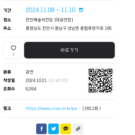
2024.11.08 ~ 11.10
calendar_month
기간
장소
천안예술의전당 [대공연장]
주소
충청남도 천안시 동남구 성남면 종합휴양지로 185
바로가기
3
분류
공연
작성일
2024.10.21
(10:40:20)
조회수
6,264
링크
https://www.cnac.or.kr/pe…
(
2811
회 )