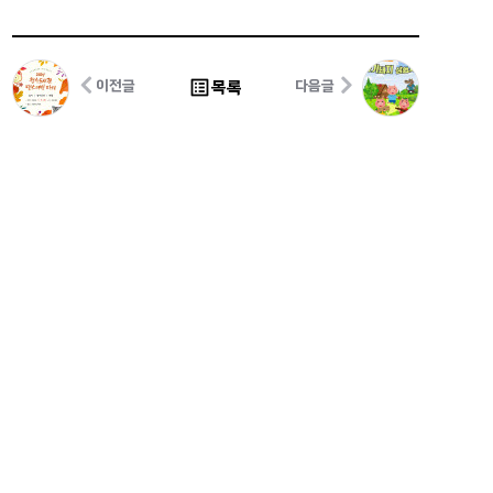
list_alt
목록
이전글
다음글