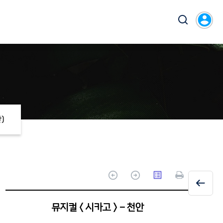
account_circle
)
arrow_circle_up
arrow_circle_up
list_alt
뮤지컬＜시카고＞- 천안