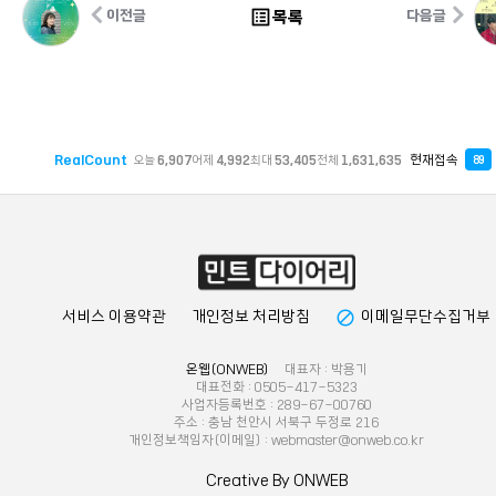
list_alt
목록
이전글
다음글
RealCount
현재접속
오늘
6,907
어제
4,992
최대
53,405
전체
1,631,635
89
block
서비스 이용약관
개인정보 처리방침
이메일무단수집거부
온웹(ONWEB)
대표자 : 박용기
대표전화 : 0505-417-5323
사업자등록번호 : 289-67-00760
주소 : 충남 천안시 서북구 두정로 216
개인정보책임자(이메일) : webmaster@onweb.co.kr
Creative By ONWEB