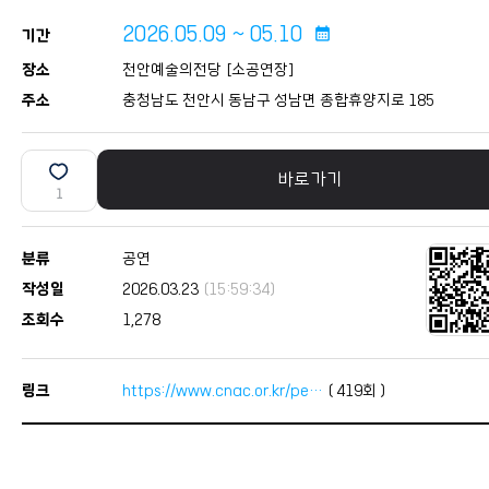
2026.05.09 ~ 05.10
calendar_month
기간
장소
천안예술의전당 [소공연장]
주소
충청남도 천안시 동남구 성남면 종합휴양지로 185
바로가기
1
분류
공연
작성일
2026.03.23
(15:59:34)
조회수
1,278
링크
https://www.cnac.or.kr/pe…
(
419
회 )
본문