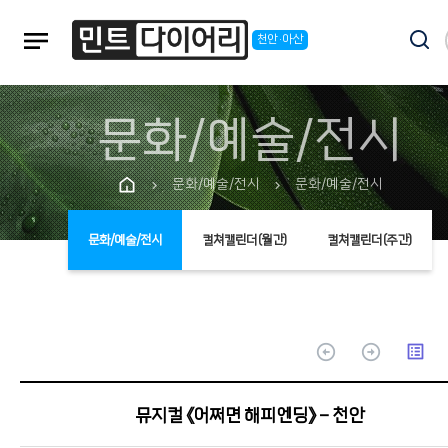
notes
천안·아산
문화/예술/전시
문화/예술/전시
문화/예술/전시
chevron_right
chevron_right
문화/예술/전시
컬쳐캘린더(월간)
컬쳐캘린더(주간)
arrow_circle_up
arrow_circle_up
list_alt
뮤지컬 《어쩌면 해피엔딩》 - 천안