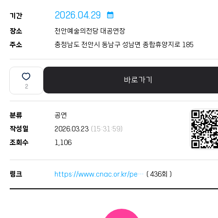
2026.04.29
calendar_month
기간
장소
천안예술의전당 대공연장
주소
충청남도 천안시 동남구 성남면 종합휴양지로 185
바로가기
2
분류
공연
작성일
2026.03.23
(15:31:59)
조회수
1,106
링크
https://www.cnac.or.kr/pe…
(
436
회 )
본문