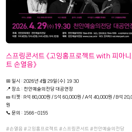
스프링콘서트 《고잉홈프로젝트 with 피아
트 손열음》
📅 일시 : 2026년 4월 29일(수) 19:30
📍 장소 : 천안예술의전당 대공연장
🎫 티켓 : R석 80,000원 / S석 60,000원 / A석 40,000원 / B석 20,
원
📞 문의 : 1566-0155
#손열음 #고잉홈프로젝트 #스프링콘서트 #천안예술의전당