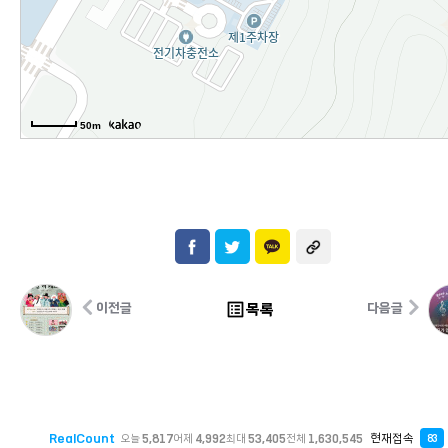
50m
list_alt
목록
이전글
다음글
RealCount
현재접속
오늘
5,817
어제
4,992
최대
53,405
전체
1,630,545
83