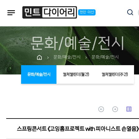
notes
천안·아산
문화/예술/전시
문화/예술/전시
문화/예술/전시
chevron_right
chevron_right
문화/예술/전시
컬쳐캘린더(월간)
컬쳐캘린더(주간)
arrow_circle_up
arrow_circle_up
list_alt
스프링콘서트 《고잉홈프로젝트 with 피아니스트 손열음》