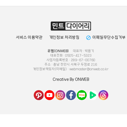
block
서비스 이용약관
개인정보 처리방침
이메일무단수집거부
온웹(ONWEB)
대표자 : 박용기
대표전화 : 0505-417-5323
사업자등록번호 : 289-67-00760
주소 : 충남 천안시 서북구 두정로 216
개인정보책임자(이메일) : webmaster@onweb.co.kr
Creative By ONWEB