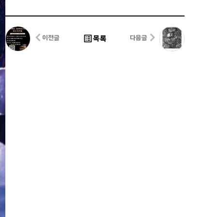
list_alt
목록
이전글
다음글