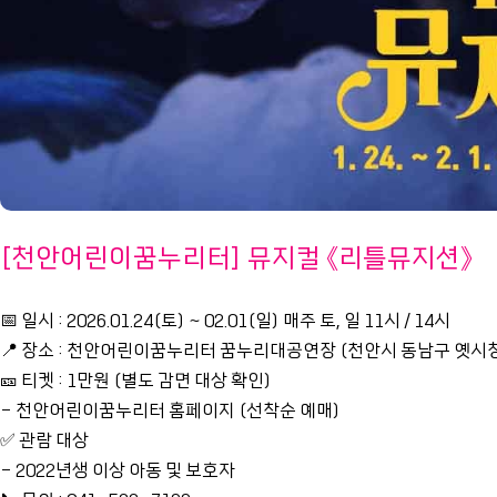
[천안어린이꿈누리터] 뮤지컬 《리틀뮤지션》
📅 일시 : 2026.01.24(토) ~ 02.01(일) 매주 토, 일 11시 / 14시
📍 장소 : 천안어린이꿈누리터 꿈누리대공연장 (천안시 동남구 옛시청
🎫 티켓 : 1만원 (별도 감면 대상 확인)
- 천안어린이꿈누리터 홈페이지 (선착순 예매)
✅ 관람 대상
- 2022년생 이상 아동 및 보호자