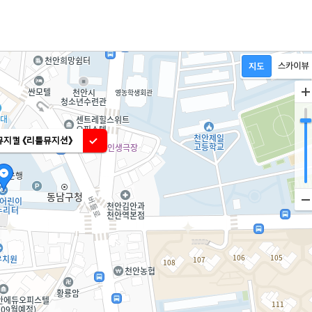
뮤지컬 《리틀뮤지션》