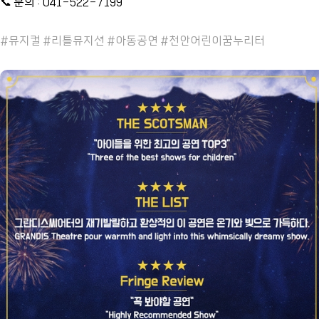
📞 문의 : 041-522-7199
#뮤지컬 #리틀뮤지션 #아동공연 #천안어린이꿈누리터