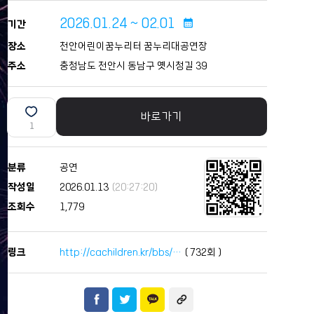
2026.01.24 ~ 02.01
calendar_month
기간
장소
천안어린이꿈누리터 꿈누리대공연장
주소
충청남도 천안시 동남구 옛시청길 39
바로가기
1
분류
공연
작성일
2026.01.13
(20:27:20)
조회수
1,779
링크
http://cachildren.kr/bbs/…
(
732
회 )