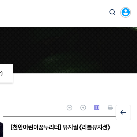
account_circle
)
arrow_circle_up
arrow_circle_up
list_alt
[천안어린이꿈누리터] 뮤지컬 《리틀뮤지션》