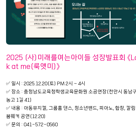
2025 (사)미래를여는아이들 성장발표회 《L
k at me(룩앳미)》
✅ 일시 : 2025.12.20(토) PM 2시 ~ 4시
✅ 장소 : 충청남도교육청학생교육문화원 소공연장(천안시 동남구
농고 1길 41)
✅ 내용 : 아동뮤지컬, 그룹홈 댄스, 청소년밴드, 피아노, 합창, 칼림
붐웨커 공연(12.20)
✅ 문의 : 041-572-0560