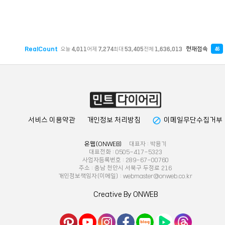
RealCount
현재접속
오늘
4,011
어제
7,274
최대
53,405
전체
1,636,013
46
block
서비스 이용약관
개인정보 처리방침
이메일무단수집거부
온웹(ONWEB)
대표자 : 박용기
대표전화 : 0505-417-5323
사업자등록번호 : 289-67-00760
주소 : 충남 천안시 서북구 두정로 216
개인정보책임자(이메일) : webmaster@onweb.co.kr
Creative By ONWEB