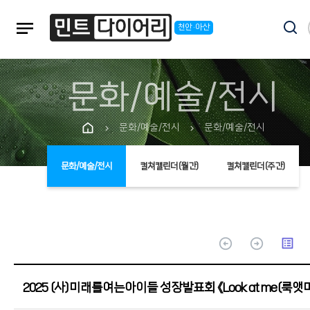
notes
천안·아산
문화/예술/전시
문화/예술/전시
문화/예술/전시
chevron_right
chevron_right
문화/예술/전시
컬쳐캘린더(월간)
컬쳐캘린더(주간)
arrow_circle_up
arrow_circle_up
list_alt
2025 (사)미래를여는아이들 성장발표회 《Look at me(룩앳미