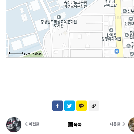
50m
list_alt
목록
이전글
다음글