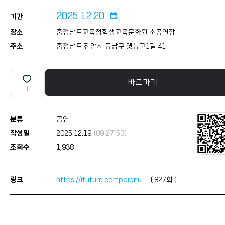
2025.12.20
calendar_month
기간
장소
충청남도교육청학생교육문화원 소공연장
주소
충청남도 천안시 동남구 옛농고1길 41
바로가기
1
분류
공연
작성일
2025.12.19
(09:27:53)
조회수
1,938
링크
https://ifuture.campaignu…
(
827
회 )
본문