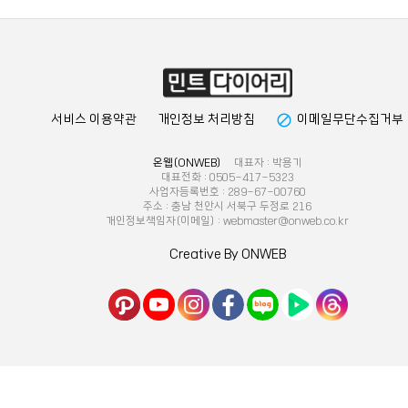
block
서비스 이용약관
개인정보 처리방침
이메일무단수집거부
온웹(ONWEB)
대표자 : 박용기
대표전화 : 0505-417-5323
사업자등록번호 : 289-67-00760
주소 : 충남 천안시 서북구 두정로 216
개인정보책임자(이메일) : webmaster@onweb.co.kr
Creative By ONWEB