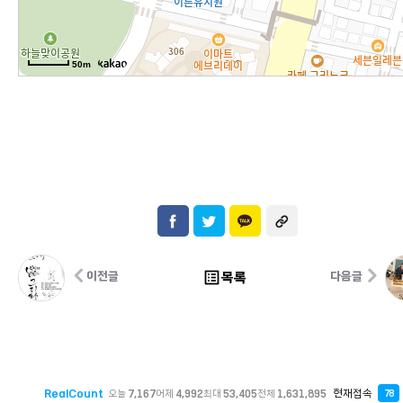
50m
list_alt
목록
이전글
다음글
RealCount
현재접속
오늘
7,167
어제
4,992
최대
53,405
전체
1,631,895
78