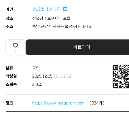
2025.12.14
calendar_month
기간
장소
신불당아트센터 아트홀
주소
충남 천안시 서북구 불당34길 3-16
바로가기
1
분류
공연
작성일
2025.12.05
(15:01:59)
조회수
2,002
링크
https://www.instagram.com…
(
934
회 )
본문