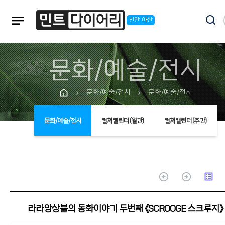
notes
천안·아산
문화/예술/전시
문화/예술/전시
문화/예술/전시
chevron_right
chevron_right
문화/예술/전시
컬쳐캘린더(월간)
컬쳐캘린더(주간)
arrow_circle_up
arrow_circle_up
list_alt
라라앙상블의 동화이야기 두번째 《SCROOGE 스크루지》