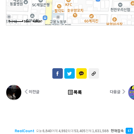
50m
list_alt
목록
이전글
다음글
RealCount
현재접속
오늘
6,840
어제
4,992
최대
53,405
전체
1,631,568
67