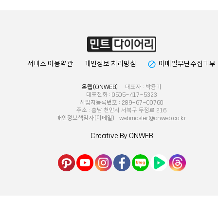
block
서비스 이용약관
개인정보 처리방침
이메일무단수집거부
온웹(ONWEB)
대표자 : 박용기
대표전화 : 0505-417-5323
사업자등록번호 : 289-67-00760
주소 : 충남 천안시 서북구 두정로 216
개인정보책임자(이메일) : webmaster@onweb.co.kr
Creative By ONWEB