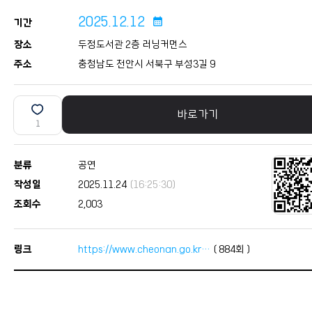
2025.12.12
calendar_month
기간
장소
두정도서관 2층 러닝커먼스
주소
충청남도 천안시 서북구 부성3길 9
바로가기
1
분류
공연
작성일
2025.11.24
(16:25:30)
조회수
2,003
링크
https://www.cheonan.go.kr…
(
884
회 )
본문