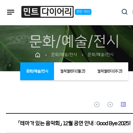
notes
천안·아산
문화/예술/전시
문화/예술/전시
문화/예술/전시
chevron_right
chevron_right
문화/예술/전시
컬쳐캘린더(월간)
컬쳐캘린더(주간)
arrow_circle_up
arrow_circle_up
list_alt
「테마가 있는 음악회」 12월 공연 안내 : Good Bye 2025!