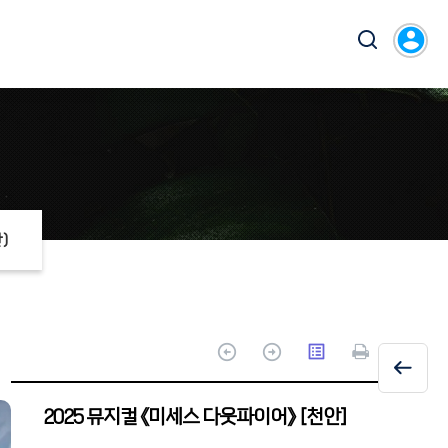
account_circle
)
arrow_circle_up
arrow_circle_up
list_alt
2025 뮤지컬 《미세스 다웃파이어》 [천안]