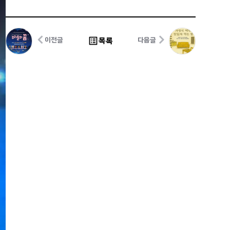
list_alt
목록
이전글
다음글