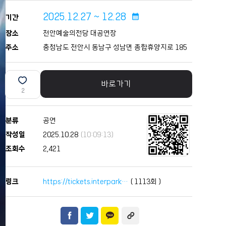
2025.12.27 ~ 12.28
calendar_month
기간
장소
천안예술의전당 대공연장
주소
충청남도 천안시 동남구 성남면 종합휴양지로 185
바로가기
2
분류
공연
작성일
2025.10.28
(10:09:13)
조회수
2,421
링크
https://tickets.interpark…
(
1113
회 )