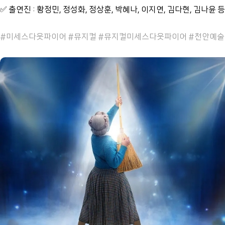
✅ 출연진 : 황정민, 정성화, 정상훈, 박혜나, 이지연, 김다현, 김나윤 등
#미세스다웃파이어 #뮤지컬 #뮤지컬미세스다웃파이어 #천안예