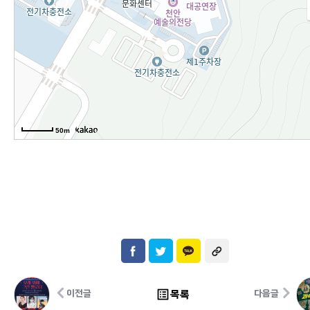
50m
list_alt
목록
이전글
다음글