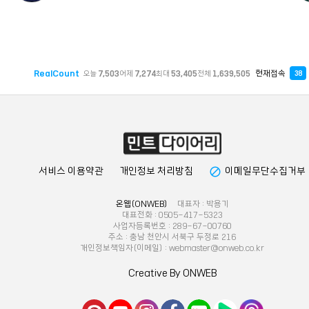
RealCount
현재접속
오늘
7,503
어제
7,274
최대
53,405
전체
1,639,505
38
block
서비스 이용약관
개인정보 처리방침
이메일무단수집거부
온웹(ONWEB)
대표자 : 박용기
대표전화 : 0505-417-5323
사업자등록번호 : 289-67-00760
주소 : 충남 천안시 서북구 두정로 216
개인정보책임자(이메일) : webmaster@onweb.co.kr
Creative By ONWEB