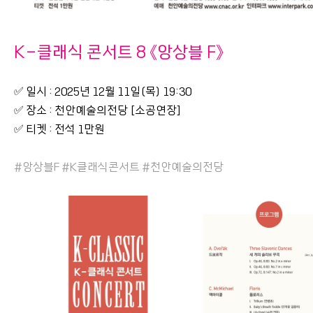
K-클래식 콘서트 8 《앙상블 F》
✅ 일시 : 2025년 12월 11일(목) 19:30
✅ 장소 : 천안예술의전당 [소공연장]
✅ 티켓 : 전석 1만원
#앙상블F #K클래식콘서트 #천안예술의전당