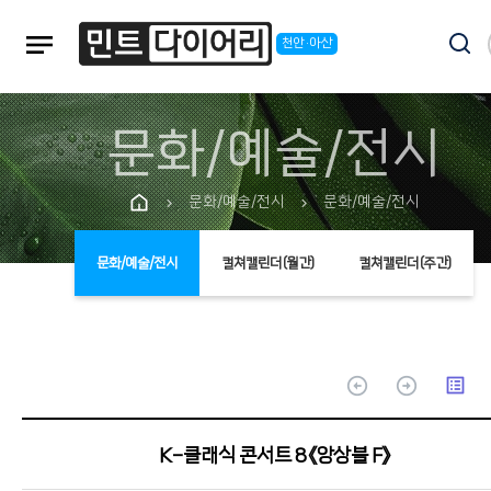
notes
천안·아산
문화/예술/전시
문화/예술/전시
문화/예술/전시
chevron_right
chevron_right
문화/예술/전시
컬쳐캘린더(월간)
컬쳐캘린더(주간)
arrow_circle_up
arrow_circle_up
list_alt
K-클래식 콘서트 8 《앙상블 F》