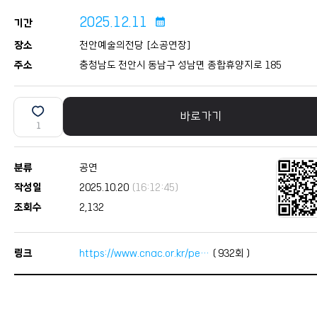
2025.12.11
calendar_month
기간
장소
천안예술의전당 [소공연장]
주소
충청남도 천안시 동남구 성남면 종합휴양지로 185
바로가기
1
분류
공연
작성일
2025.10.20
(16:12:45)
조회수
2,132
링크
https://www.cnac.or.kr/pe…
(
932
회 )
본문