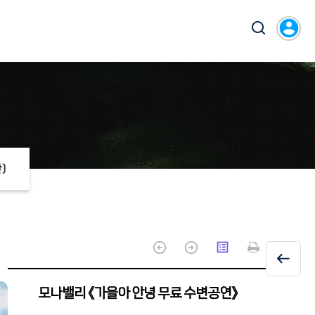
account_circle
)
arrow_circle_up
arrow_circle_up
list_alt
모나밸리 《가을아 안녕 무료 수변공연》