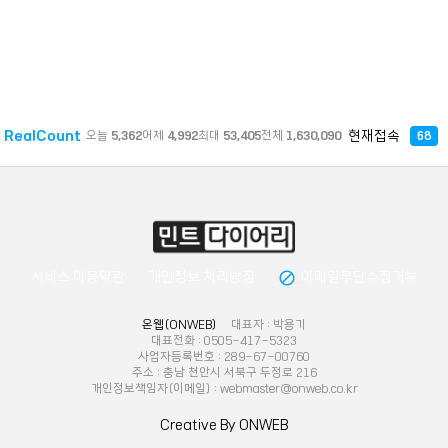
RealCount
현재접속
오늘
5,362
어제
4,992
최대
53,405
전체
1,630,090
68
block
서비스 이용약관
개인정보 처리방침
이메일무단수집거부
온웹(ONWEB)
대표자 : 박용기
대표전화 : 0505-417-5323
사업자등록번호 : 289-67-00760
주소 : 충남 천안시 서북구 두정로 216
개인정보책임자(이메일) : webmaster@onweb.co.kr
Creative By ONWEB