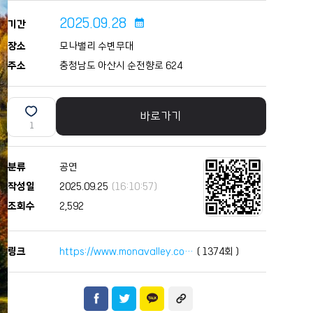
2025.09.28
calendar_month
기간
장소
모나밸리 수변무대
주소
충청남도 아산시 순천향로 624
바로가기
1
분류
공연
작성일
2025.09.25
(16:10:57)
조회수
2,592
링크
https://www.monavalley.co…
(
1374
회 )