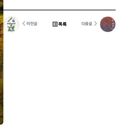
list_alt
목록
이전글
다음글