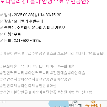
모나밸리 《가을아 안녕 무료 수변공연》
✅ 일시 : 2025.09.28(일) 14:30/15:30
✅ 장소 : 모나밸리 수변무대
✅ 출연진: 소프라노 윤나리 & 테너 강명보
✅ 티켓 : 무료
✅ 문의 : 041-582-1004
#가을아안녕 #무료수변공연 #소프라노윤나리 #테너강명보 #모
#문화예술커뮤니티 #민트다이어리 #문화예술
#천안커뮤니티 #아산커뮤니티 #천안예술 #아산예술
#천안전시 #아산전시 #천안공연 #아산공연
#천안축제 #아산축제 #천안 #아산
#천안가볼만한곳 #아산가볼만한곳 #천안여행 #아산여행