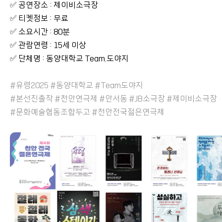
✅ 공연장소 : 제이비소극장
✅ 티켓정보 : 무료
✅ 소요시간 : 80분
✅ 관람연령 : 15세 이상
✅ 단체명 : 동양대학교 Team.도야지
#유령2025 #동양대학교 #Team도야지
#본선진출작 #천안연극제 #안서동 #JB소극장 #제이비소극장
#문화예술협동조합두고 #천안전국젊은연극제