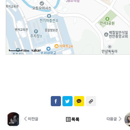
50m
list_alt
목록
이전글
다음글