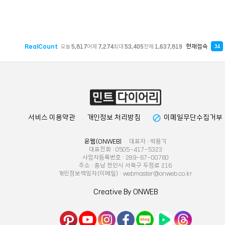
RealCount
현재접속
오늘
5,817
어제
7,274
최대
53,405
전체
1,637,819
34
block
서비스 이용약관
개인정보 처리방침
이메일무단수집거부
온웹(ONWEB)
대표자 : 박용기
대표전화 : 0505-417-5323
사업자등록번호 : 289-67-00760
주소 : 충남 천안시 서북구 두정로 216
개인정보책임자(이메일) : webmaster@onweb.co.kr
Creative By ONWEB