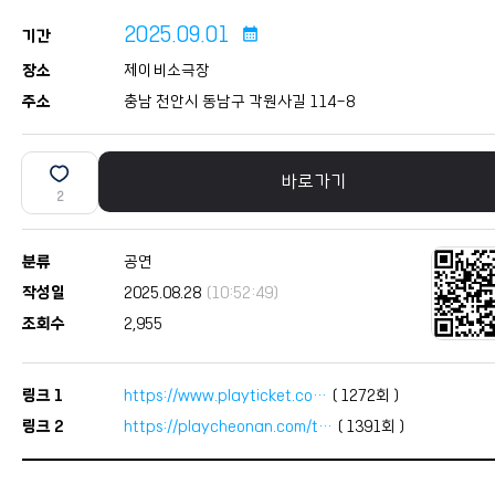
2025.09.01
calendar_month
기간
장소
제이비소극장
주소
충남 천안시 동남구 각원사길 114-8
바로가기
2
분류
공연
작성일
2025.08.28
(10:52:49)
조회수
2,955
링크 1
https://www.playticket.co…
(
1272
회 )
링크 2
https://playcheonan.com/t…
(
1391
회 )
본문