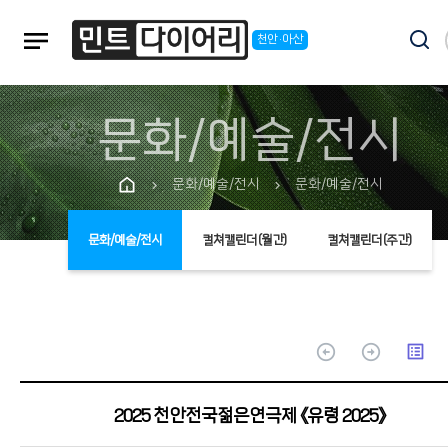
notes
천안·아산
문화/예술/전시
문화/예술/전시
문화/예술/전시
chevron_right
chevron_right
문화/예술/전시
컬쳐캘린더(월간)
컬쳐캘린더(주간)
arrow_circle_up
arrow_circle_up
list_alt
2025 천안전국젊은연극제 《유령 2025》