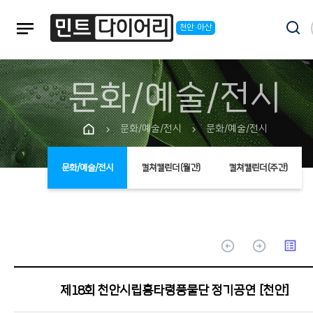
notes
천안·아산
문화/예술/전시
문화/예술/전시
문화/예술/전시
chevron_right
chevron_right
문화/예술/전시
컬쳐캘린더(월간)
컬쳐캘린더(주간)
arrow_circle_up
arrow_circle_up
list_alt
제18회 천안시립흥타령풍물단 정기공연 [천안]