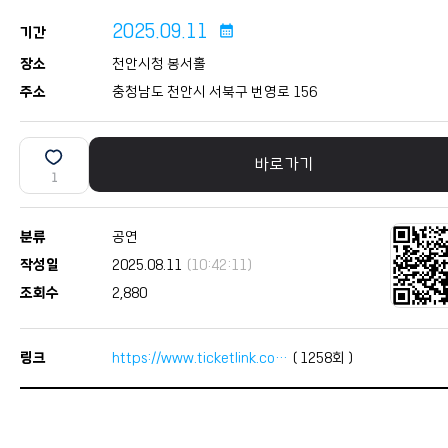
2025.09.11
calendar_month
기간
장소
천안시청 봉서홀
주소
충청남도 천안시 서북구 번영로 156
바로가기
1
분류
공연
작성일
2025.08.11
(10:42:11)
조회수
2,880
링크
https://www.ticketlink.co…
(
1258
회 )
본문