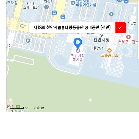
제18회 천안시립흥타령풍물단 정기공연 [천안]
50m