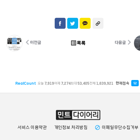
list_alt
목록
이전글
다음글
RealCount
현재접속
오늘
7,919
어제
7,274
최대
53,405
전체
1,639,921
52
block
서비스 이용약관
개인정보 처리방침
이메일무단수집거부