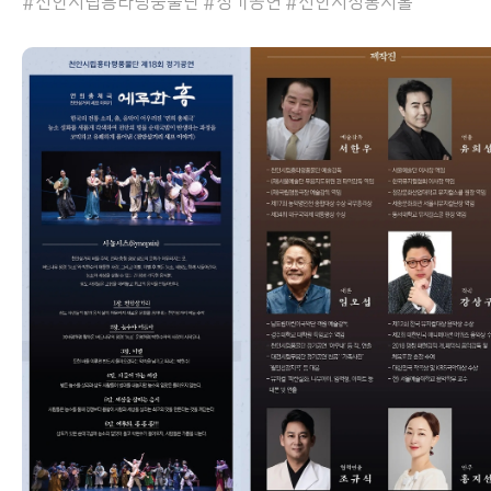
#천안시립흥타령풍물단 #정기공연 #천안시청봉서홀