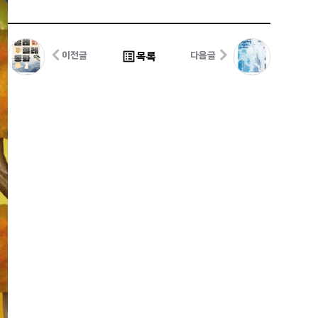
list_alt
목록
이전글
다음글