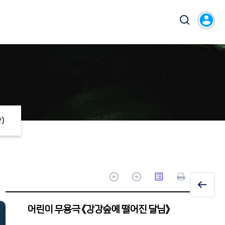
account_circle
)
arrow_circle_up
arrow_circle_up
list_alt
어린이 무용극 《강강숲에 떨어진 달님》