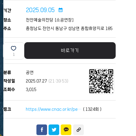
2025.09.05
calendar_month
기간
장소
천안예술의전당 [소공연장]
주소
충청남도 천안시 동남구 성남면 종합휴양지로 185
바로가기
1
분류
공연
작성일
2025.07.27
(21:39:53)
조회수
3,015
링크
https://www.cnac.or.kr/pe…
(
1324
회 )