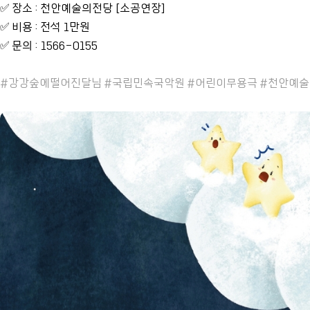
✅ 장소 : 천안예술의전당 [소공연장]
✅ 비용 : 전석 1만원
✅ 문의 : 1566-0155
#강강숲에떨어진달님 #국립민속국악원 #어린이무용극 #천안예