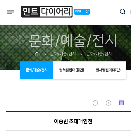
notes
천안·아산
문화/예술/전시
문화/예술/전시
문화/예술/전시
chevron_right
chevron_right
문화/예술/전시
컬쳐캘린더(월간)
컬쳐캘린더(주간)
arrow_circle_up
arrow_circle_up
list_alt
이승빈 초대개인전