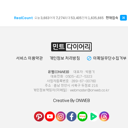
RealCount
현재접속
오늘
3,663
어제
7,274
최대
53,405
전체
1,635,665
36
block
서비스 이용약관
개인정보 처리방침
이메일무단수집거부
온웹(ONWEB)
대표자 : 박용기
대표전화 : 0505-417-5323
사업자등록번호 : 289-67-00760
주소 : 충남 천안시 서북구 두정로 216
개인정보책임자(이메일) : webmaster@onweb.co.kr
Creative By ONWEB