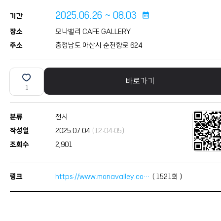
2025.06.26 ~ 08.03
calendar_month
기간
장소
모나밸리 CAFE GALLERY
주소
충청남도 아산시 순천향로 624
바로가기
1
분류
전시
작성일
2025.07.04
(12:04:05)
조회수
2,901
링크
https://www.monavalley.co…
(
1521
회 )
본문