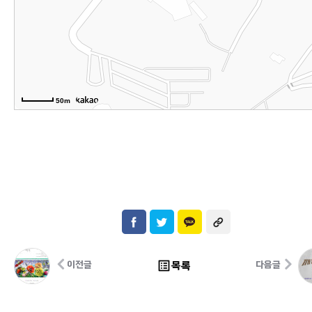
50m
list_alt
목록
이전글
다음글