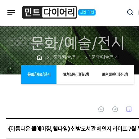
notes
천안·아산
문화/예술/전시
문화/예술/전시
문화/예술/전시
chevron_right
chevron_right
문화/예술/전시
컬쳐캘린더(월간)
컬쳐캘린더(주간)
arrow_circle_up
arrow_circle_up
list_alt
《아름다운 웰에이징, 웰다잉》 신방도서관 체인지 라이프 7월