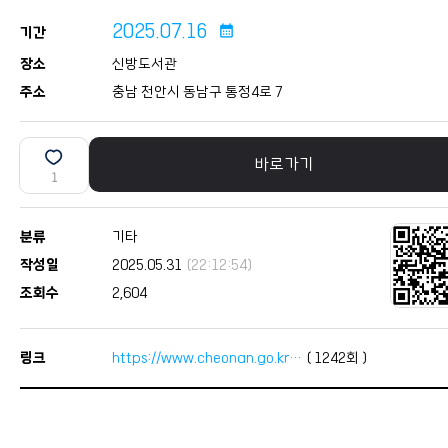
2025.07.16
calendar_month
기간
장소
신방도서관
주소
충남 천안시 동남구 통정4로 7
바로가기
1
분류
기타
작성일
2025.05.31
(22:12:54)
조회수
2,604
링크
https://www.cheonan.go.kr…
(
1242
회 )
본문