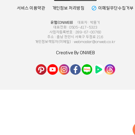
block
서비스 이용약관
개인정보 처리방침
이메일무단수집거부
온웹(ONWEB)
대표자 : 박용기
대표전화 : 0505-417-5323
사업자등록번호 : 289-67-00760
주소 : 충남 천안시 서북구 두정로 216
개인정보책임자(이메일) : webmaster@onweb.co.kr
Creative By ONWEB