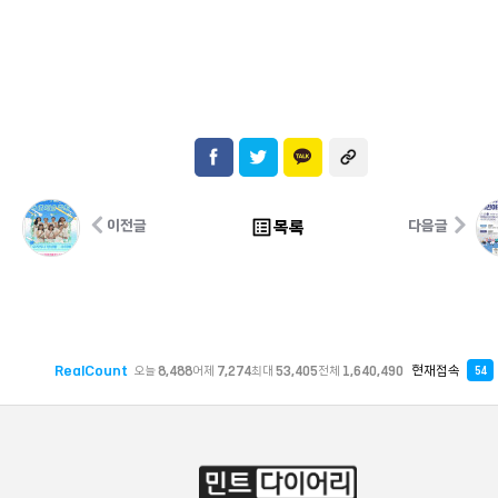
list_alt
목록
이전글
다음글
RealCount
현재접속
오늘
8,488
어제
7,274
최대
53,405
전체
1,640,490
54