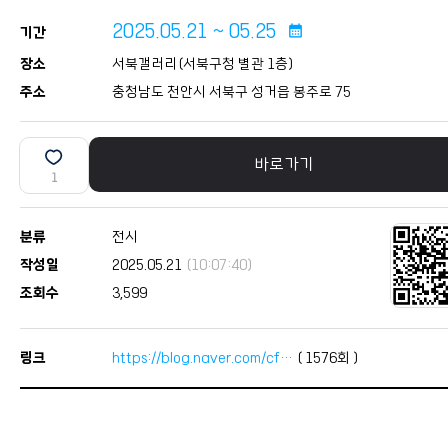
2025.05.21 ~ 05.25
calendar_month
기간
장소
서북갤러리(서북구청 별관 1층)
주소
충청남도 천안시 서북구 성거읍 봉주로 75
바로가기
1
분류
전시
작성일
2025.05.21
(10:07:40)
조회수
3,599
링크
https://blog.naver.com/cf…
(
1576
회 )
본문