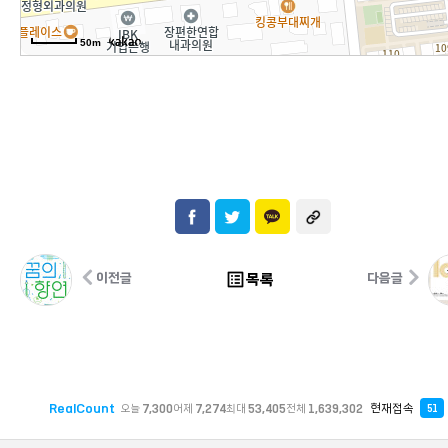
50m
list_alt
목록
이전글
다음글
RealCount
현재접속
오늘
7,300
어제
7,274
최대
53,405
전체
1,639,302
51