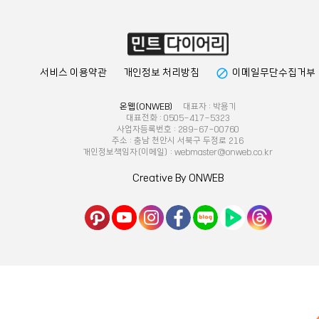
block
서비스 이용약관
개인정보 처리방침
이메일무단수집거부
온웹(ONWEB)
대표자 : 박용기
대표전화 : 0505-417-5323
사업자등록번호 : 289-67-00760
주소 : 충남 천안시 서북구 두정로 216
개인정보책임자(이메일) : webmaster@onweb.co.kr
Creative By ONWEB