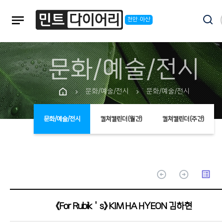
notes
천안·아산
문화/예술/전시
문화/예술/전시
문화/예술/전시
chevron_right
chevron_right
문화/예술/전시
컬쳐캘린더(월간)
컬쳐캘린더(주간)
arrow_circle_up
arrow_circle_up
list_alt
《For Rubik＇s》 KIM HA HYEON 김하현