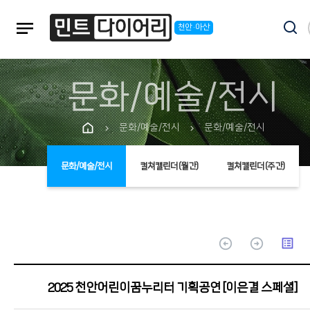
notes
천안·아산
문화/예술/전시
문화/예술/전시
문화/예술/전시
chevron_right
chevron_right
문화/예술/전시
컬쳐캘린더(월간)
컬쳐캘린더(주간)
arrow_circle_up
arrow_circle_up
list_alt
2025 천안어린이꿈누리터 기획공연[이은결 스페셜]