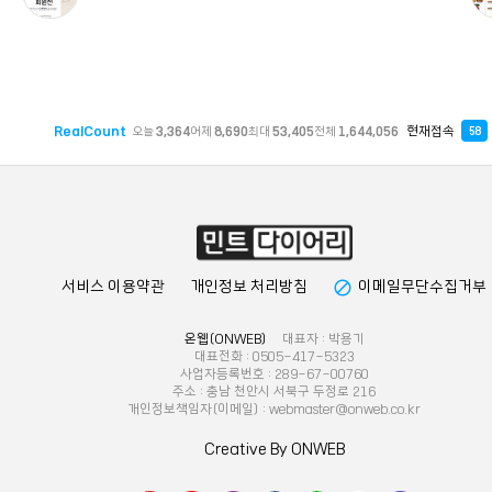
RealCount
현재접속
오늘
3,364
어제
8,690
최대
53,405
전체
1,644,056
58
block
서비스 이용약관
개인정보 처리방침
이메일무단수집거부
온웹(ONWEB)
대표자 : 박용기
대표전화 : 0505-417-5323
사업자등록번호 : 289-67-00760
주소 : 충남 천안시 서북구 두정로 216
개인정보책임자(이메일) : webmaster@onweb.co.kr
Creative By ONWEB