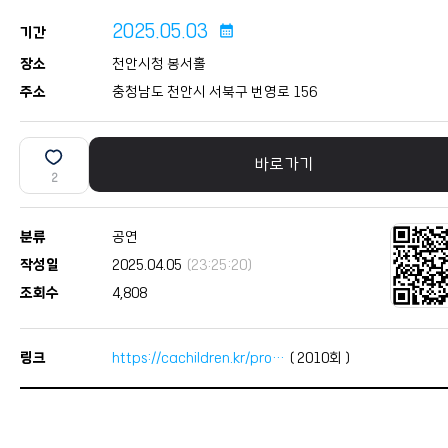
2025.05.03
calendar_month
기간
장소
천안시청 봉서홀
주소
충청남도 천안시 서북구 번영로 156
바로가기
2
분류
공연
작성일
2025.04.05
(23:25:20)
조회수
4,808
링크
https://cachildren.kr/pro…
(
2010
회 )
본문