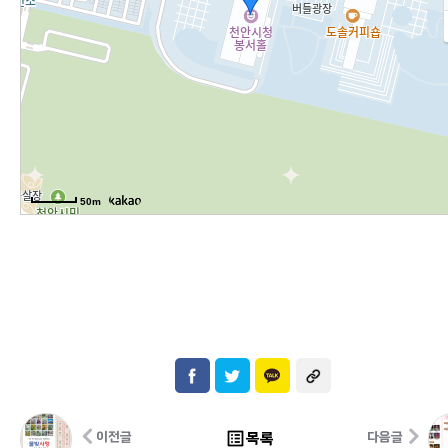
50m
list_alt
목록
이전글
다음글