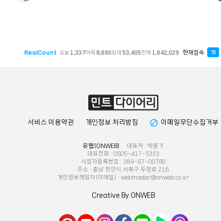
RealCount
현재접속
오늘
1,337
어제
8,690
최대
53,405
전체
1,642,029
73
block
서비스 이용약관
개인정보 처리방침
이메일무단수집거부
온웹(ONWEB)
대표자 : 박용기
대표전화 : 0505-417-5323
사업자등록번호 : 289-67-00760
주소 : 충남 천안시 서북구 두정로 216
개인정보책임자(이메일) : webmaster@onweb.co.kr
Creative By ONWEB