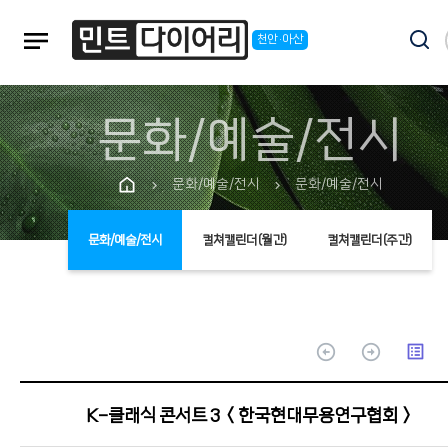
notes
천안·아산
문화/예술/전시
문화/예술/전시
문화/예술/전시
chevron_right
chevron_right
문화/예술/전시
컬쳐캘린더(월간)
컬쳐캘린더(주간)
arrow_circle_up
arrow_circle_up
list_alt
K-클래식 콘서트 3 ＜한국현대무용연구협회＞