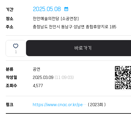
2025.05.08
calendar_month
기간
장소
천안예술의전당 [소공연장]
주소
충청남도 천안시 동남구 성남면 종합휴양지로 185
바로가기
1
분류
공연
작성일
2025.03.09
(11:09:03)
조회수
4,577
링크
https://www.cnac.or.kr/pe…
(
2023
회 )
본문