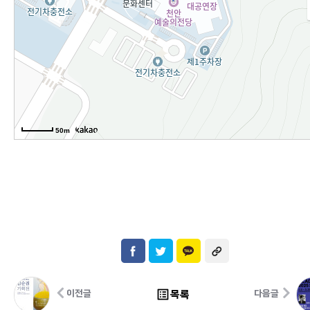
50m
list_alt
목록
이전글
다음글