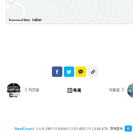
50m
list_alt
목록
이전글
다음글
RealCount
현재접속
오늘
6,186
어제
8,690
최대
53,405
전체
1,646,878
81