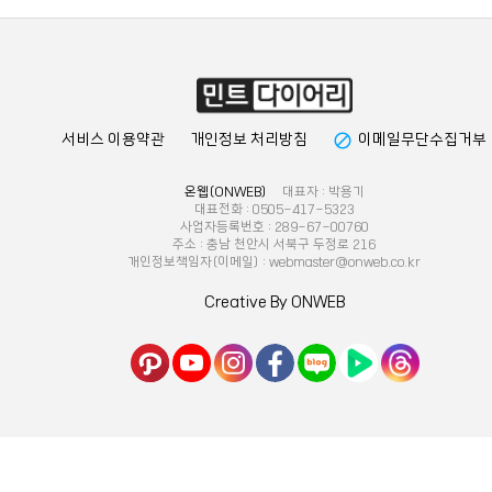
block
서비스 이용약관
개인정보 처리방침
이메일무단수집거부
온웹(ONWEB)
대표자 : 박용기
대표전화 : 0505-417-5323
사업자등록번호 : 289-67-00760
주소 : 충남 천안시 서북구 두정로 216
개인정보책임자(이메일) : webmaster@onweb.co.kr
Creative By ONWEB