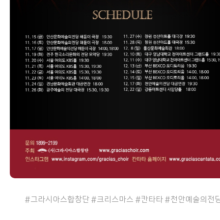
#그라시아스합창단 #크리스마스 #칸타타 #천안예술의전