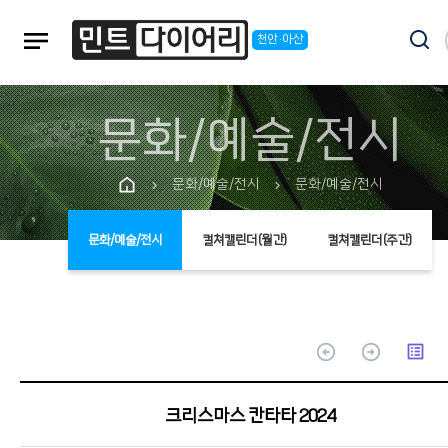
notes
천안·아산
문화/예술/전시
문화/예술/전시
문화/예술/전시
chevron_right
chevron_right
문화/예술/전시
컬쳐캘린더(월간)
컬쳐캘린더(주간)
arrow_circle_up
arrow_circle_up
list_alt
크리스마스 칸타타 2024