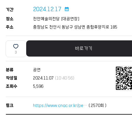
2024.12.17
calendar_month
기간
장소
천안예술의전당 [대공연장]
주소
충청남도 천안시 동남구 성남면 종합휴양지로 185
바로가기
3
분류
공연
작성일
2024.11.07
(10:40:56)
조회수
5,596
링크
https://www.cnac.or.kr/pe…
(
2570
회 )
본문