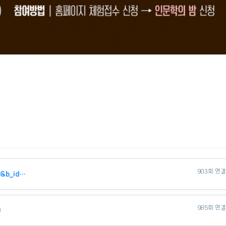
903회 연
http://www.smartyouth.or.kr/main/index.php?m_cd=59&b_id=20250604179002…
985회 연
9