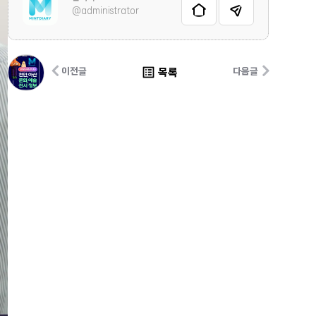
@administrator
list_alt
목록
이전글
다음글