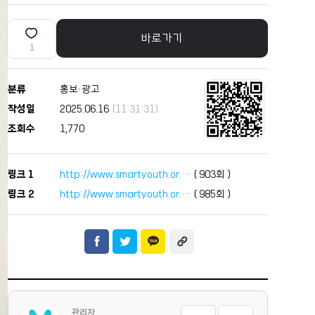
바로가기
1
분류
홍보·광고
작성일
2025.06.16
(11:31:31)
조회수
1,770
링크 1
http://www.smartyouth.or.…
(
903
회 )
링크 2
http://www.smartyouth.or.…
(
985
회 )
관리자