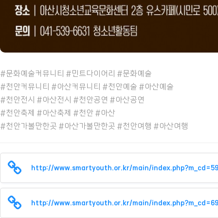
#문화예술커뮤니티 #민트다이어리 #문화예술
#천안커뮤니티 #아산커뮤니티 #천안예술 #아산예술
#천안전시 #아산전시 #천안공연 #아산공연
#천안축제 #아산축제 #천안 #아산
#천안가볼만한곳 #아산가볼만한곳 #천안여행 #아산여행
http://www.smartyouth.or.kr/main/index.php?m_cd=6