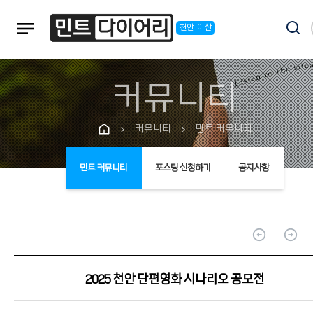
notes
천안·아산
커뮤니티
커뮤니티
민트 커뮤니티
chevron_right
chevron_right
민트 커뮤니티
포스팅 신청하기
공지사항
arrow_circle_up
arrow_circle_up
2025 천안 단편영화 시나리오 공모전