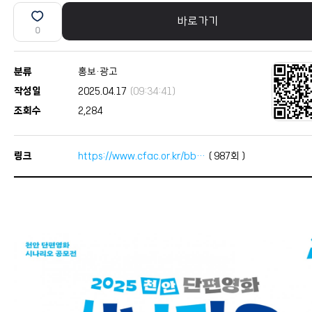
바로가기
0
분류
홍보·광고
작성일
2025.04.17
(09:34:41)
조회수
2,284
링크
https://www.cfac.or.kr/bb…
(
987
회 )
본문