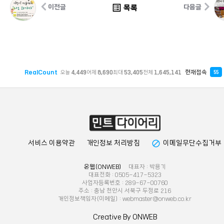
list_alt
목록
이전글
다음글
RealCount
현재접속
오늘
4,449
어제
8,690
최대
53,405
전체
1,645,141
55
block
서비스 이용약관
개인정보 처리방침
이메일무단수집거부
온웹(ONWEB)
대표자 : 박용기
대표전화 : 0505-417-5323
사업자등록번호 : 289-67-00760
주소 : 충남 천안시 서북구 두정로 216
개인정보책임자(이메일) : webmaster@onweb.co.kr
Creative By ONWEB