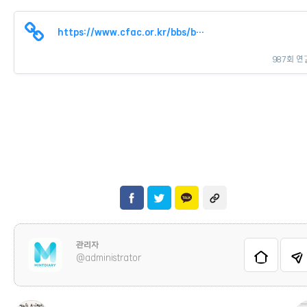
https://www.cfac.or.kr/bbs/board.php?bo_table=biz&wr_id=731
987회 연
관리자
@administrator