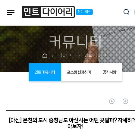
notes
천안·아산
커뮤니티
커뮤니티
민트 커뮤니티
chevron_right
chevron_right
민트 커뮤니티
포스팅 신청하기
공지사항
arrow_circle_up
arrow_circle_up
[아산] 온천의 도시 충청남도 아산시는 어떤 곳일까? 자세하
아보자!