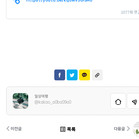
1077회 연
일상여행
@kakao_a0ba09a0
list_alt
목록
이전글
다음글