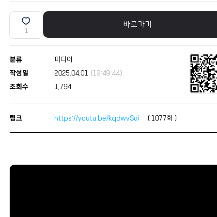
바로가기
1
분류
미디어
작성일
2025.04.01
(19:49:44)
조회수
1,794
링크
https://youtu.be/kqdwvSoi…
(
1077
회 )
본문