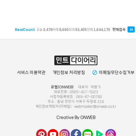
RealCount
현재접속
오늘
3,478
어제
8,690
최대
53,405
전체
1,644,170
44
block
서비스 이용약관
개인정보 처리방침
이메일무단수집거부
온웹(ONWEB)
대표자 : 박용기
대표전화 : 0505-417-5323
사업자등록번호 : 289-67-00760
주소 : 충남 천안시 서북구 두정로 216
개인정보책임자(이메일) : webmaster@onweb.co.kr
Creative By ONWEB