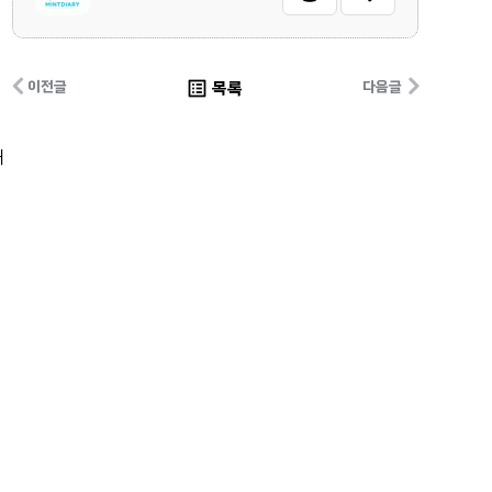
list_alt
목록
이전글
다음글
허