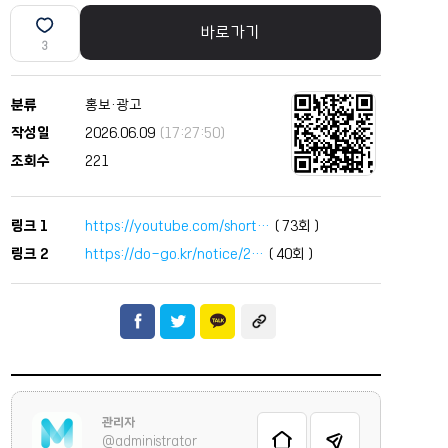
바로가기
3
분류
홍보·광고
작성일
2026.06.09
(17:27:50)
조회수
221
링크 1
https://youtube.com/short…
(
73
회 )
링크 2
https://do-go.kr/notice/2…
(
40
회 )
관리자
@administrator