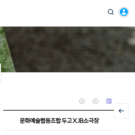
account_circle
arrow_circle_up
arrow_circle_up
list_alt
문화예술협동조합 두고 X JB소극장