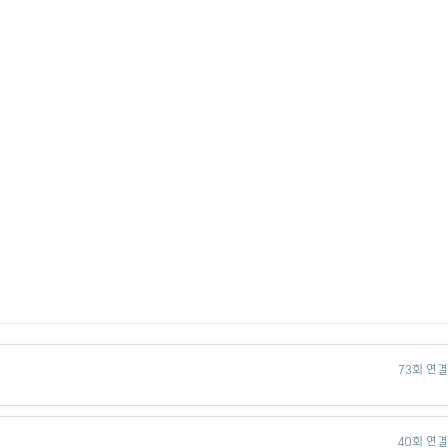
73회 연
40회 연