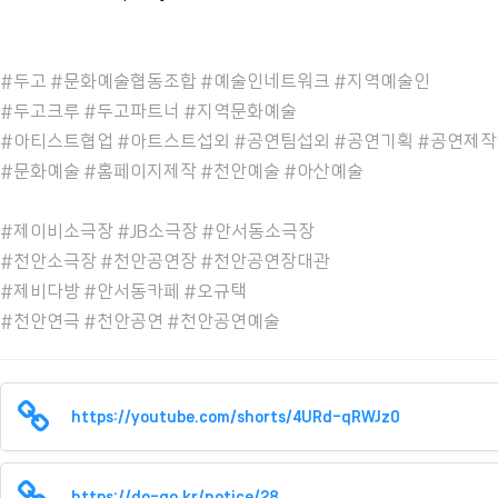
#두고 #문화예술협동조합 #예술인네트워크 #지역예술인
#두고크루 #두고파트너 #지역문화예술
#아티스트협업 #아트스트섭외 #공연팀섭외 #공연기획 #공연제작
#문화예술 #홈페이지제작 #천안예술 #아산예술
#제이비소극장 #JB소극장
#안서동소극장
#천안소극장 #천안공연장 #천안공연장대관
#제비다방 #안서동카페 #오규택
#천안연극 #천안공연 #천안공연예술
https://youtube.com/shorts/4URd-qRWJz0
https://do-go.kr/notice/28