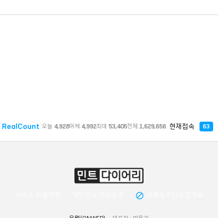
RealCount
현재접속
오늘
4,928
어제
4,992
최대
53,405
전체
1,629,656
63
block
서비스 이용약관
개인정보 처리방침
이메일무단수집거부