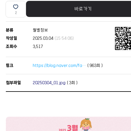
바로가기
2
분류
월별정보
작성일
2025.03.04
(15:54:06)
조회수
3,517
링크
https://blog.naver.com/fa…
(
963
회 )
첨부파일
20250304_01.jpg
(
3
회 )
본문