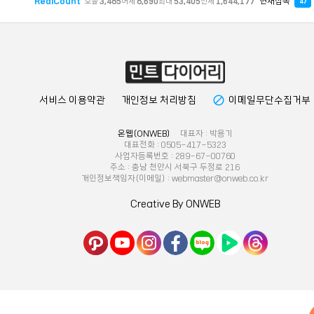
RealCount
현재접속
오늘
3,485
어제
8,690
최대
53,405
전체
1,644,177
47
block
서비스 이용약관
개인정보 처리방침
이메일무단수집거부
온웹(ONWEB)
대표자 : 박용기
대표전화 : 0505-417-5323
사업자등록번호 : 289-67-00760
주소 : 충남 천안시 서북구 두정로 216
개인정보책임자(이메일) : webmaster@onweb.co.kr
Creative By ONWEB