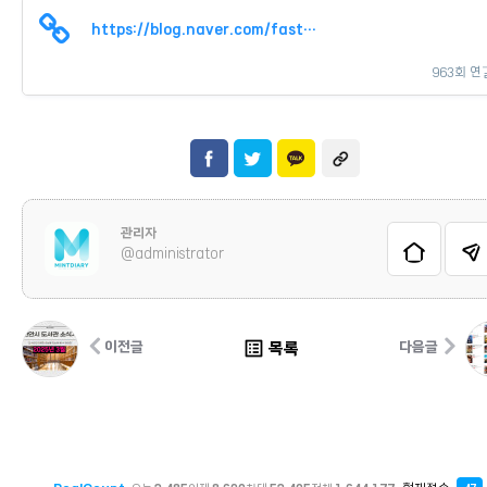
https://blog.naver.com/fastcheonan/223778152092?trackingCode=external
963회 연
관리자
@administrator
list_alt
목록
이전글
다음글