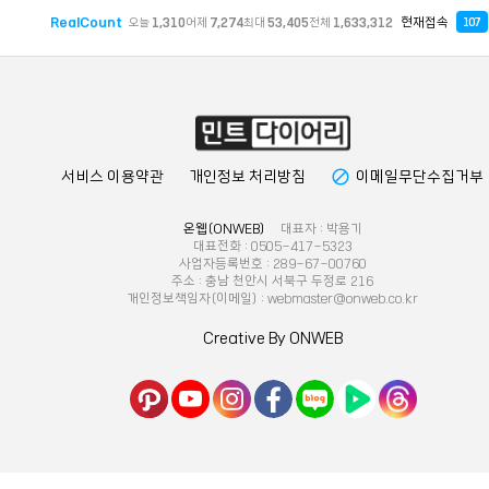
RealCount
현재접속
오늘
1,310
어제
7,274
최대
53,405
전체
1,633,312
107
block
서비스 이용약관
개인정보 처리방침
이메일무단수집거부
온웹(ONWEB)
대표자 : 박용기
대표전화 : 0505-417-5323
사업자등록번호 : 289-67-00760
주소 : 충남 천안시 서북구 두정로 216
개인정보책임자(이메일) : webmaster@onweb.co.kr
Creative By ONWEB