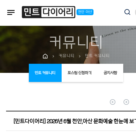
notes
천안·아산
커뮤니티
커뮤니티
민트 커뮤니티
chevron_right
chevron_right
민트 커뮤니티
포스팅 신청하기
공지사항
arrow_circle_up
arrow_circle_up
[민트다이어리] 2026년 6월 천안,아산 문화예술 한눈에 보