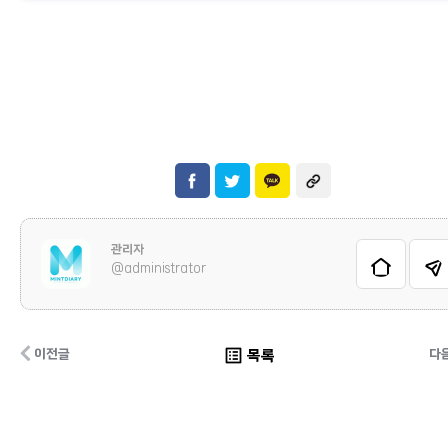
관리자
@administrator
list_alt
목록
이전글
다