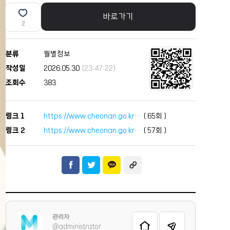
바로가기
2
분류
월별정보
작성일
2026.05.30
(23:47:22)
조회수
383
링크 1
https://www.cheonan.go.kr…
(
65
회 )
링크 2
https://www.cheonan.go.kr…
(
57
회 )
관리자
@administrator