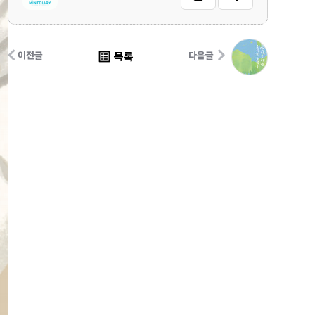
list_alt
목록
이전글
다음글