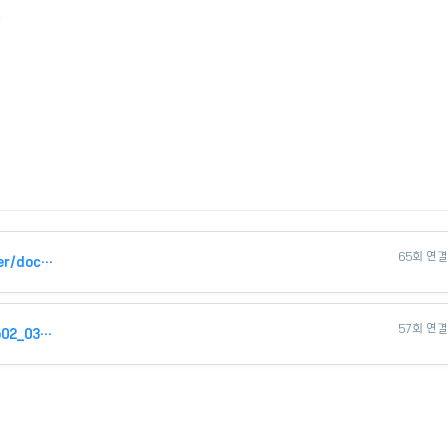
청
65회 연
https://www.cheonan.go.kr/SynapDocViewServer/viewer/doc.html?key=235db…
57회 연
https://www.cheonan.go.kr/prog/caLoveNwsltr/kor/sub02_03_02/list.do