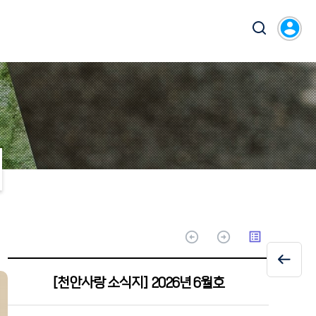
account_circle
arrow_circle_up
arrow_circle_up
list_alt
[천안사랑 소식지] 2026년 6월호