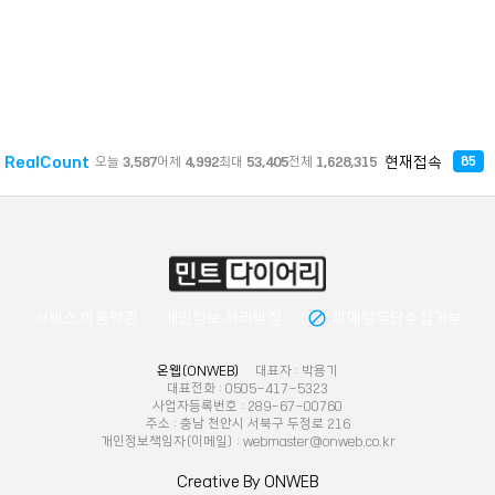
RealCount
현재접속
오늘
3,587
어제
4,992
최대
53,405
전체
1,628,315
85
block
서비스 이용약관
개인정보 처리방침
이메일무단수집거부
온웹(ONWEB)
대표자 : 박용기
대표전화 : 0505-417-5323
사업자등록번호 : 289-67-00760
주소 : 충남 천안시 서북구 두정로 216
개인정보책임자(이메일) : webmaster@onweb.co.kr
Creative By ONWEB