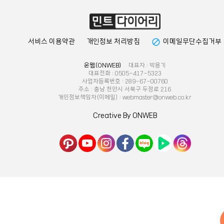
block
서비스 이용약관
개인정보 처리방침
이메일무단수집거부
온웹(ONWEB)
대표자 : 박용기
대표전화 : 0505-417-5323
사업자등록번호 : 289-67-00760
주소 : 충남 천안시 서북구 두정로 216
개인정보책임자(이메일) : webmaster@onweb.co.kr
Creative By ONWEB