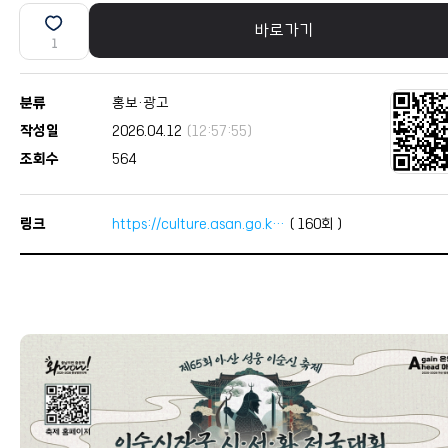
바로가기
1
분류
홍보·광고
작성일
2026.04.12
(12:57:55)
조회수
564
링크
https://culture.asan.go.k…
(
160
회 )
본문