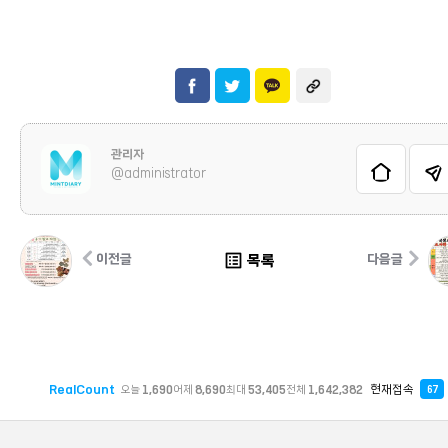
관리자
@administrator
list_alt
목록
이전글
다음글
RealCount
현재접속
오늘
1,690
어제
8,690
최대
53,405
전체
1,642,382
67