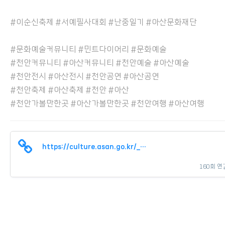
#이순신축제 #서예필사대회 #난중일기 #아산문화재단
#문화예술커뮤니티 #민트다이어리 #문화예술
#천안커뮤니티 #아산커뮤니티 #천안예술 #아산예술
#천안전시 #아산전시 #천안공연 #아산공연
#천안축제 #아산축제 #천안 #아산
#천안가볼만한곳 #아산가볼만한곳 #천안여행 #아산여행
https://culture.asan.go.kr/_culture/new/developer/m_board/m_board.asp?…
160회 연