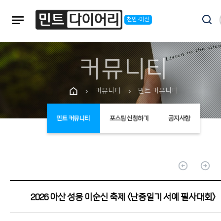
notes
천안·아산
커뮤니티
커뮤니티
민트 커뮤니티
chevron_right
chevron_right
민트 커뮤니티
포스팅 신청하기
공지사항
arrow_circle_up
arrow_circle_up
2026 아산 성웅 이순신 축제 <난중일기 서예 필사대회>