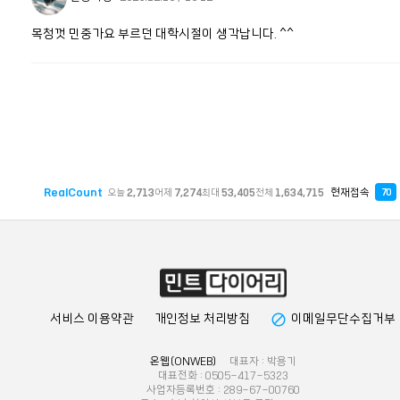
목청껏 민중가요 부르던 대학시절이 생각납니다. ^^
RealCount
현재접속
오늘
2,713
어제
7,274
최대
53,405
전체
1,634,715
70
block
서비스 이용약관
개인정보 처리방침
이메일무단수집거부
온웹(ONWEB)
대표자 : 박용기
대표전화 : 0505-417-5323
사업자등록번호 : 289-67-00760