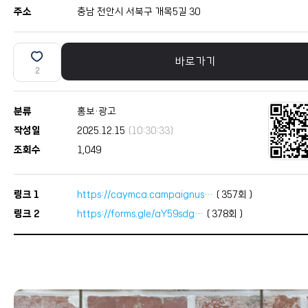
주소
충남 천안시 서북구 개목5길 30
바로가기
2
분류
홍보·광고
작성일
2025.12.15
(10:30:33)
조회수
1,049
링크 1
https://caymca.campaignus…
(
357
회 )
링크 2
https://forms.gle/aY59sdg…
(
378
회 )
본문