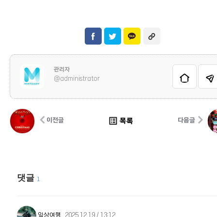
관리자
@administrator
list_alt
목록
이전글
다음글
댓글
1
일상여행
2025.12.19 / 13:12