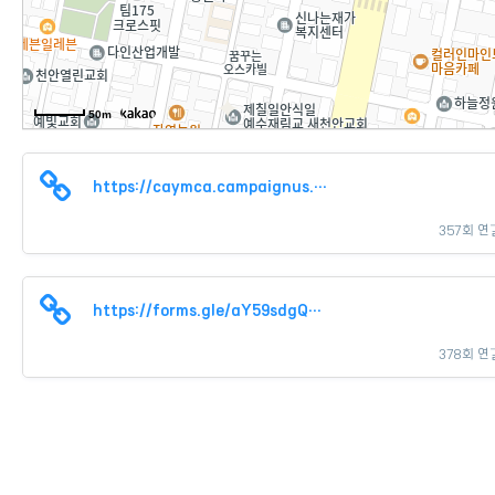
50m
https://caymca.campaignus.me/20/?bmode=view&idx=168944455&back_url=&t=…
357회 연
https://forms.gle/aY59sdgQcMqncxSW6
378회 연