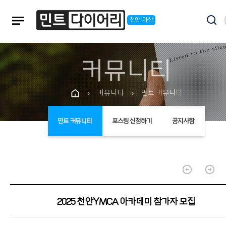
notes
천안·아산
커뮤니티
커뮤니티
민트 커뮤니티
chevron_right
chevron_right
민트 커뮤니티
포스팅 신청하기
공지사항
arrow_circle_up
arrow_circle_up
2025 천안YMCA 아카데미 참가자 모집