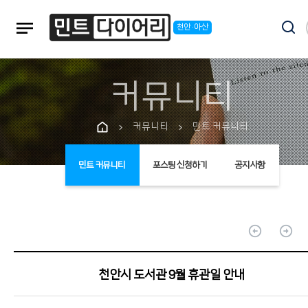
notes
천안·아산
커뮤니티
커뮤니티
민트 커뮤니티
chevron_right
chevron_right
민트 커뮤니티
포스팅 신청하기
공지사항
arrow_circle_up
arrow_circle_up
천안시 도서관 9월 휴관일 안내