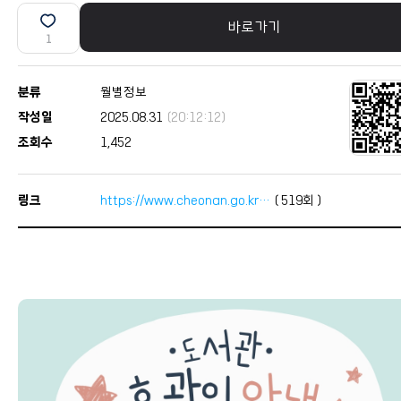
바로가기
1
분류
월별정보
작성일
2025.08.31
(20:12:12)
조회수
1,452
링크
https://www.cheonan.go.kr…
(
519
회 )
본문