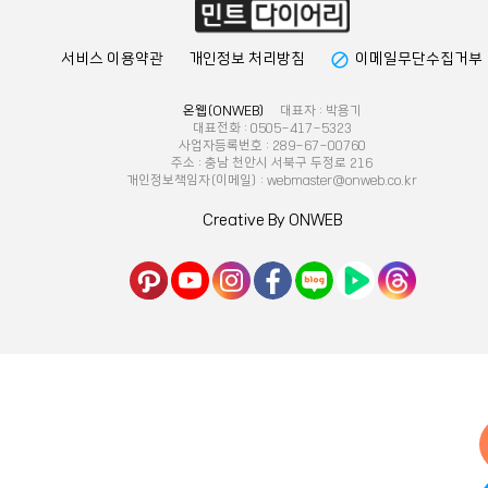
block
서비스 이용약관
개인정보 처리방침
이메일무단수집거부
온웹(ONWEB)
대표자 : 박용기
대표전화 : 0505-417-5323
사업자등록번호 : 289-67-00760
주소 : 충남 천안시 서북구 두정로 216
개인정보책임자(이메일) : webmaster@onweb.co.kr
Creative By ONWEB