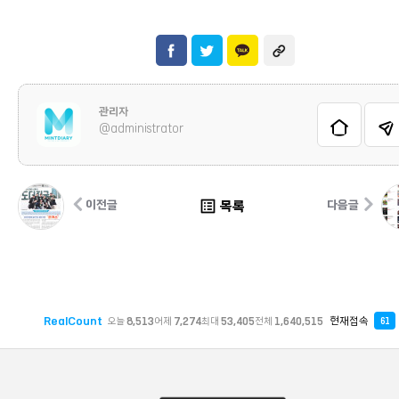
관리자
@administrator
list_alt
목록
이전글
다음글
RealCount
현재접속
오늘
8,513
어제
7,274
최대
53,405
전체
1,640,515
61