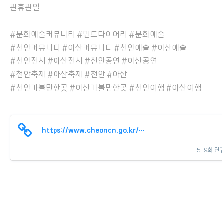
관휴관일
#문화예술커뮤니티 #민트다이어리 #문화예술
#천안커뮤니티 #아산커뮤니티 #천안예술 #아산예술
#천안전시 #아산전시 #천안공연 #아산공연
#천안축제 #아산축제 #천안 #아산
#천안가볼만한곳 #아산가볼만한곳 #천안여행 #아산여행
https://www.cheonan.go.kr/cop/bbs/BBSMSTR_000000000301/selectBoardArti…
519회 연