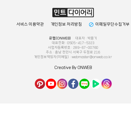
block
서비스 이용약관
개인정보 처리방침
이메일무단수집거부
온웹(ONWEB)
대표자 : 박용기
대표전화 : 0505-417-5323
사업자등록번호 : 289-67-00760
주소 : 충남 천안시 서북구 두정로 216
개인정보책임자(이메일) : webmaster@onweb.co.kr
Creative By ONWEB