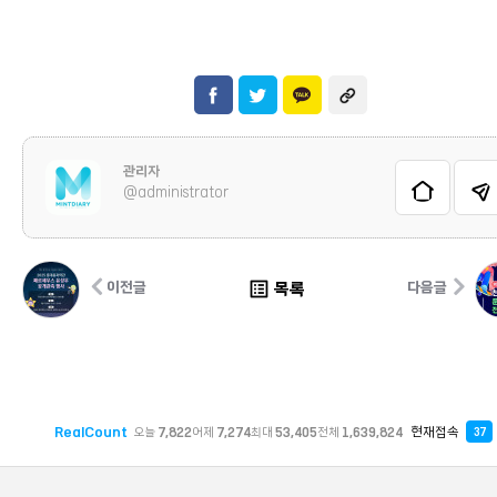
관리자
@administrator
list_alt
목록
이전글
다음글
RealCount
현재접속
오늘
7,822
어제
7,274
최대
53,405
전체
1,639,824
37