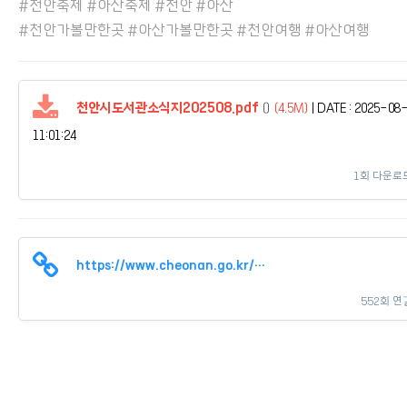
#천안축제 #아산축제 #천안 #아산
#천안가볼만한곳 #아산가볼만한곳 #천안여행 #아산여행
천안시도서관소식지202508.pdf
()
(4.5M)
|
DATE : 2025-08
11:01:24
1회 다운로
https://www.cheonan.go.kr/cop/bbs/BBSMSTR_000000000301/selectBoardArti…
552회 연