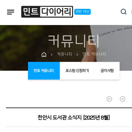
notes
천안·아산
커뮤니티
커뮤니티
민트 커뮤니티
chevron_right
chevron_right
민트 커뮤니티
포스팅 신청하기
공지사항
arrow_circle_up
arrow_circle_up
천안시 도서관 소식지 [2025년 8월]