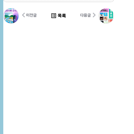
list_alt
목록
이전글
다음글