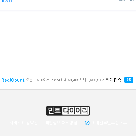
https://www.cheonan.go.kr/cop/bbs/BBSMSTR_000000000301/selectBoardArti…
RealCount
현재접속
오늘
1,510
어제
7,274
최대
53,405
전체
1,633,512
95
block
서비스 이용약관
개인정보 처리방침
이메일무단수집거부