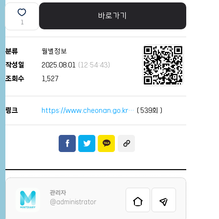
바로가기
1
분류
월별정보
작성일
2025.08.01
(12:54:43)
조회수
1,527
링크
https://www.cheonan.go.kr…
(
539
회 )
관리자
@administrator