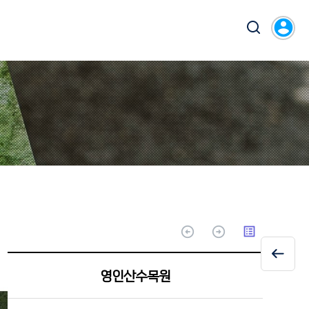
account_circle
arrow_circle_up
arrow_circle_up
list_alt
영인산수목원