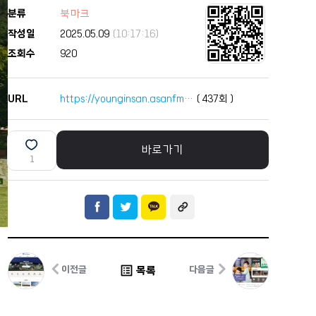
분류
북마크
작성일
2025.05.09
(10:17:16)
조회수
920
URL
https://younginsan.asanfm…
(
437
회 )
바로가기
1
list_alt
목록
이전글
다음글