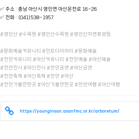
✅ 주소 : 충남 아산시 영인면 아산온천로 16-26
✅ 전화 : (041)538-1957
#영인산 #수목원 #영인산수목원 #영인산자연휴양림
#문화예술커뮤니티 #민트다이어리 #문화예술
#천안커뮤니티 #아산커뮤니티 #천안예술 #아산예술
#천안전시 #아산전시 #천안공연 #아산공연
#천안축제 #아산축제 #천안 #아산
#천안가볼만한곳 #아산가볼만한곳 #천안여행 #아산여행
https://younginsan.asanfmc.or.kr/arboretum/