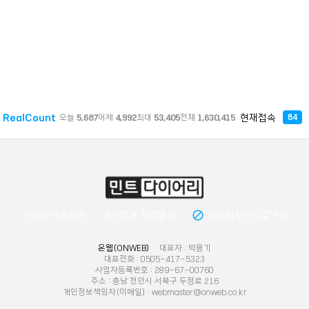
RealCount
현재접속
오늘
5,687
어제
4,992
최대
53,405
전체
1,630,415
84
block
서비스 이용약관
개인정보 처리방침
이메일무단수집거부
온웹(ONWEB)
대표자 : 박용기
대표전화 : 0505-417-5323
사업자등록번호 : 289-67-00760
주소 : 충남 천안시 서북구 두정로 216
개인정보책임자(이메일) : webmaster@onweb.co.kr