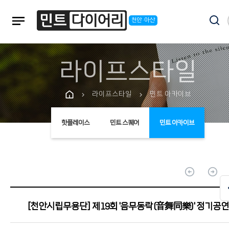
notes
천안·아산
라이프스타일
라이프스타일
민트 아카이브
chevron_right
chevron_right
핫플레이스
민트 스퀘어
민트 아카이브
arrow_circle_up
arrow_circle_up
[천안시립무용단] 제19회 '음무동락(音舞同樂)' 정기공연