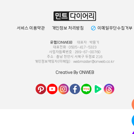
block
서비스 이용약관
개인정보 처리방침
이메일무단수집거부
온웹(ONWEB)
대표자 : 박용기
대표전화 : 0505-417-5323
사업자등록번호 : 289-67-00760
주소 : 충남 천안시 서북구 두정로 216
개인정보책임자(이메일) : webmaster@onweb.co.kr
Creative By ONWEB