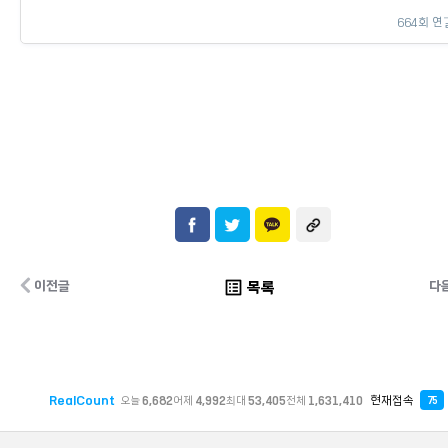
664회 연
list_alt
목록
이전글
다
RealCount
현재접속
오늘
6,682
어제
4,992
최대
53,405
전체
1,631,410
75